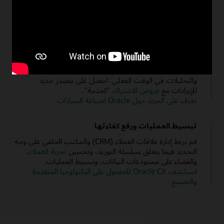
استكشف IoT Service Monitoring for Connected Assets
زيادة الإيرادات والعملاء
اكتساب عملاء جدد أو البيع العابر للعملاء الحاليين. زيادة الإيرادات
عن طريق تطوير عروض ترويجية جديدة ومخصصة للغاية للعملاء
من خلال القنوات الرقمية التي تستفيد من الذكاء الاصطناعي
والتحليلات في الوقت الفعلي. احصل على مصدر جديد
للإيرادات مع
عروض الاشتراك
"كخدمة".
تعرف على المزيد حول Oracle لصناعة السيارات
تبسيط العمليات ورفع كفاءتها
قم بربط إدارة علاقات العملاء (CRM) والمكتب الخلفي على وجه
التحديد فيما يتعلق بسلسلة التوريد، وتحسين
تجربة العملاء
،
والقضاء على مستودعات البيانات، وتبسيط العمليات.
استكشف Oracle CX للحصول على التكنولوجيا المتقدمة
والتصنيع