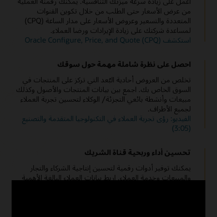
اعمل على زيادة سرعة ميزتك التنافسية. يمكنك رقمنة العملية
قم بتوفير
تجربة عملاء (CX)
كاملة، وتقسيم العملاء ذوي القيمة العالية
بيانات مجمعة عن العملاء والأصول
واستهدافهم، وزيادة القيمة الدائمة للعميل - من التسويق إلى المبيعات
من عرض الأسعار حتى الطلب من خلال تكوين القنوات
إلى
خدمة العملاء
.
خدمة العملاء بشكل استباقي من خلال مراقبة أصولهم وخدمتها وإدارتها
المتعددة والتسعير وعروض الأسعار على مدار الساعة (CPQ)
لزيادة الأداء وتحسين توصيات دورة حياة العملاء.
لمساعدة شركتك على زيادة الإيرادات ورضا العملاء.
إدارة الاشتراكات ودعم الفواتير المتكررة
استكشف Oracle Configure, Price, and Quote (CPQ)
توصيات ذكية
استفد من نماذج
تسعير الاشتراك
الجديدة والمبتكرة وقم بإدارتها من
البداية إلى النهاية لتحقيق نمو إيرادات مستدامة طويلة الأجل.
استفد من بيانات العملاء والأصول لتقديم توصيات ذكية لتحسين
احصل على نظرة شاملة مهمة حول سوقك
استخدام الأصول وتوفير عروض الاشتراك.
اتجاهات التحول الرقمي في التكنولوجيا المتقدمة والتصنيع
تخلص من العروض أحادية البُعد التي تركز على المنتجات في
والسيارات (3:58)
تحسين إنتاجية الخدمة الميدانية
السوق الخاص بك. اجمع بين بيانات المنتجات والأصول وكذلك
زيادة استخدام الفنيين الميدانيين مع تعيين الوظائف الذكية
والجدولة
مبيعات وأنشطة بائعي التجزئة/ الوكلاء لتحسين تجربة العملاء
والتوجيه.
لجميع الأطراف.
الفيديو: رؤى تجربة العملاء في التكنولوجيا المتقدمة والتصنيع
إعادة تشغيل ندوة الإنترنت: تحويل الخدمة في التصنيع (48:12)
(3:05)
انتقال الشركة المصنعة إلى مفهوم الخدمة (PDF)
تحسين أداء وربحية قناة الشريك
يمكنك توفير أدوات رقمية لتحسين إنتاجية الشركاء والتجار
والمبيعات وخدمة العملاء. اربط بيانات العملاء البالغة الأهمية
بطريقة شاملة ببيانات الأصول من خلال إنترنت الأشياء لتحسين
عمليات المبيعات والطلب والبيع العابر و
خدمة العملاء
.
تعرف على المزيد حول Oracle Partner Relationship
Management