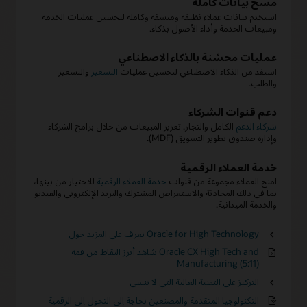
مسح بيانات كاملة
استخدم بيانات عملاء نظيفة ومتسقة وكاملة لتحسين عمليات الخدمة
ومبيعات الخدمة وأداء الأصول بذكاء.
عمليات محسّنة بالذكاء الاصطناعي
استفد من الذكاء الاصطناعي لتحسين عمليات
التسعير
والتسعير
والطلب.
دعم قنوات الشركاء
شركاء الدعم
الكامل والتجار. تعزيز المبيعات من خلال برامج الشركاء
وإدارة صندوق تطوير التسويق (MDF).
خدمة العملاء الرقمية
امنح العملاء مجموعة من قنوات
خدمة العملاء الرقمية
للاختيار من بينها،
بما في ذلك المحادثة والاستعراض المشترك والبريد الإلكتروني والفيديو
والخدمة الميدانية.
تعرف على المزيد حول Oracle for High Technology
شاهد أبرز النقاط من قمة Oracle CX High Tech and
Manufacturing (5:11)
التركيز على التقنية العالية التي لا تنسى
التكنولوجيا المتقدمة والمصنعين بحاجة إلى التحول إلى الرقمية