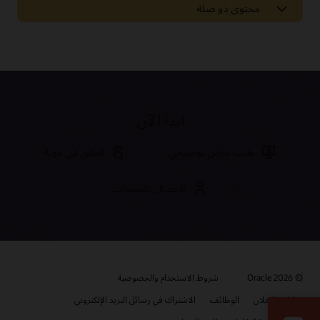
محتوى ذو صلة
الأخبار والآراء
تقارير محللي Oracle CX
مدونة Oracle CX
مدونة التسويق الحديث من Oracle
ابدأ الآن
قارن الحلول
طلب عرض توضيحي
انطلق في جولة
مقارنة بين Oracle CX وAdobe
Oracle Commerce مقابل Adobe Commerce Cloud
الاتصال بالمبيعات
Oracle Marketing مقابل Adobe Marketing
وثائق CX for Industries
مقارنة بين Oracle CX وقوة المبيعات
مقارنة بين Oracle Sales وSalesforce Sales Cloud
تقدم Oracle مجموعة كبيرة من الوثائق ومقاطع الفيديو والبرامج
التعليمية التي ستساعدك على معرفة المزيد حول Oracle CX for High
مقارنة بين Oracle Service وSalesforce Service Cloud
طوّر مهاراتك في تجربة العملاء
Tech، Manufacturing، and Automotive. ستجد كل هذه الموارد
وغيرها في مركز المساعدة لدى Oracle.
© 2026 Oracle
تُقدم Oracle University مجموعة متنوعة من الحلول التعليمية
شروط الاستخدام والخصوصية
لمساعدتك على بناء مهارات السحابة، والتحقق من الخبرة، وتسريع وتيرة
سوق Oracle Cloud
خيارات الإعلان
الوظائف
الاشتراك في رسائل البريد الإلكتروني
مكتبة الوثائق
الاعتماد. تعرف على المزيد عن التدريب والشهادة التي يمكنك الاعتماد
عليها لضمان نجاح مؤسستك.
عزز التحول من خلال تطبيقات وخدمات الشركاء المبتكرة. اعثر على