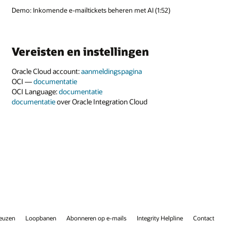
Demo: Inkomende e-mailtickets beheren met AI (1:52)
Vereisten en instellingen
Oracle Cloud account:
aanmeldingspagina
OCI —
documentatie
OCI Language:
documentatie
documentatie
over Oracle Integration Cloud
keuzen
Loopbanen
Abonneren op e-mails
Integrity Helpline
Contact