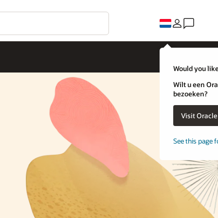
Would you like
Wilt u een Ora
bezoeken?
Visit Oracl
See this page f