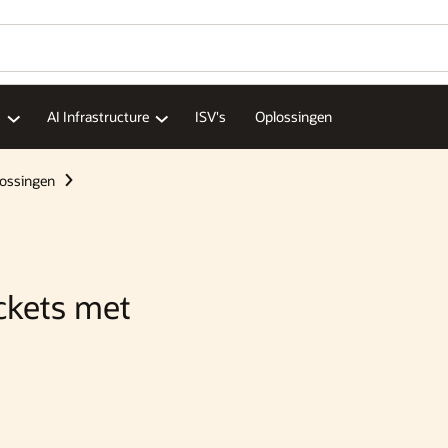
s
AI Infrastructure
ISV's
Oplossingen
ossingen
ckets met