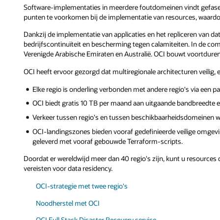
Software-implementaties in meerdere foutdomeinen vindt gefase
punten te voorkomen bij de implementatie van resources, waardoo
Dankzij de implementatie van applicaties en het repliceren van da
bedrijfscontinuïteit en bescherming tegen calamiteiten. In de com
Verenigde Arabische Emiraten en Australië. OCI bouwt voortdurend
OCI heeft ervoor gezorgd dat multiregionale architecturen veilig, 
Elke regio is onderling verbonden met andere regio's via een p
OCI biedt gratis 10 TB per maand aan uitgaande bandbreedte en
Verkeer tussen regio's en tussen beschikbaarheidsdomeinen 
OCI-landingszones bieden vooraf gedefinieerde veilige omgev
geleverd met vooraf gebouwde Terraform-scripts.
Doordat er wereldwijd meer dan 40 regio's zijn, kunt u resources 
vereisten voor data residency.
OCI-strategie met twee regio's
Noodherstel met OCI
OCI Full Stack Disaster Recovery service