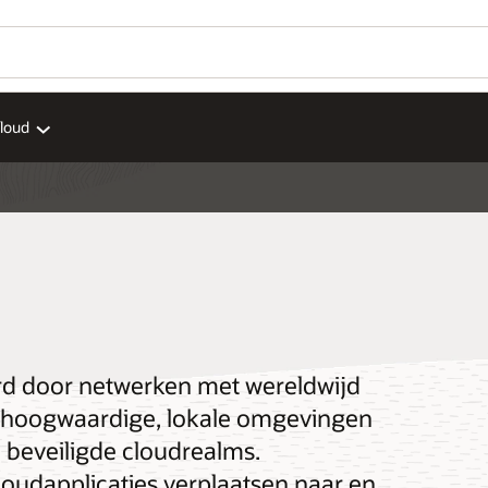
Cloud
s
erd door netwerken met wereldwijd
ge, hoogwaardige, lokale omgevingen
, beveiligde cloudrealms.
loudapplicaties verplaatsen naar en