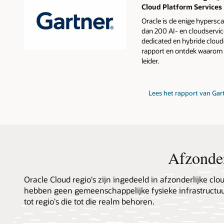
Cloud Platform Services
Oracle is de enige hypersca
dan 200 AI- en cloudservic
dedicated en hybride clou
rapport en ontdek waarom O
leider.
voor
Lees het rapport van Gar
het
2024
Gartner
Magic
Quadrant
for
Strategic
Cloud
Afzonder
Platform
Services
Oracle Cloud regio's zijn ingedeeld in afzonderlijke c
hebben geen gemeenschappelijke fysieke infrastructuu
tot regio's die tot die realm behoren.