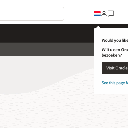
Would you like
Wilt u een Ora
bezoeken?
Visit Oracl
See this page f