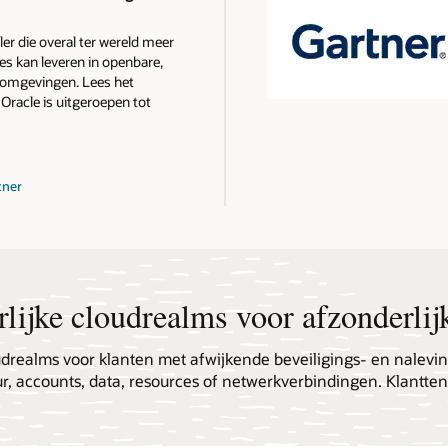
ler die overal ter wereld meer
es kan leveren in openbare,
domgevingen. Lees het
racle is uitgeroepen tot
tner
lijke cloudrealms voor afzonderlij
loudrealms voor klanten met afwijkende beveiligings- en nalevi
r, accounts, data, resources of netwerkverbindingen. Klantte