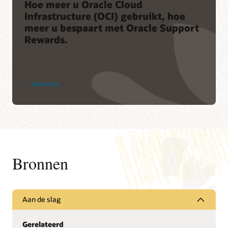
Hoe meer u Oracle Cloud
Infrastructure (OCI) gebruikt, hoe
meer u bespaart met Oracle Support
Rewards.
Verkennen
Bronnen
Aan de slag
Gerelateerd