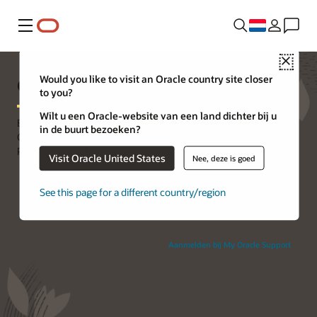
Menu
Close
Oracle Premier Support
Would you like to visit an Oracle country site closer
to you?
Wilt u een Oracle-website van een land dichter bij u
Beperk risico's, verlaag kosten en bescherm uw on-premises
in de buurt bezoeken?
Oracle applicaties, databases, software en systemen met Oracle
Premier Support. Bekijk de
video
.
Visit Oracle United States
Nee, deze is goed
See this page for a different country/region
Aanmelden bij My Oracle Support