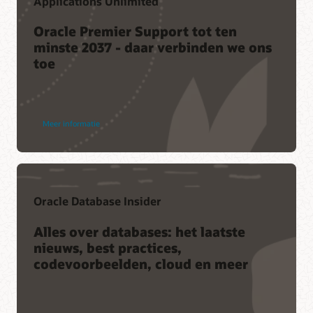
Applications Unlimited
Oracle Premier Support tot ten
minste 2037 - daar verbinden we ons
toe
Meer informatie
Oracle Database Insider
Alles over databases: het laatste
nieuws, best practices,
codevoorbeelden, cloud en meer