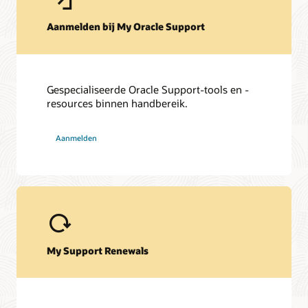
Beveiligingsupdates en waarschuwingen
Aanmelden bij My Oracle Support
Belangrijke patchupdates en beveiligingsmeldingen
Software Security Assurance
Gespecialiseerde Oracle Support-tools en -
resources binnen handbereik.
Downloads
My Oracle Support Community (pdf)
Aanmelden
My Support Renewals