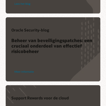
Lees het blog
Oracle Security-blog
Beheer van beveiligingspatches: een
cruciaal onderdeel van effectief
risicobeheer
Meer informatie
Support Rewards voor de cloud