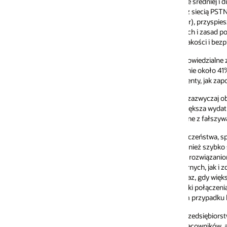
e średniej i dużej wielkości coraz częściej korzystają z modelu UCaaS, op
 z siecią PSTN za pomocą
kontrolerów granicznych sesji
(SBC) i usług SIP 
er), przyspiesza migrację do modelu UCaaS, umożliwiając przedsiębiorstw
h i zasad połączeń. Oprócz zapewnienia dostępu do sieci PSTN, skute
kości i bezpieczeństwa działania aplikacji głosowych i aplikacji wideo niez
wiedzialne za operacje ujednoliconej komunikacji muszą używać narzędz
ie około 41% przedsiębiorstw stosuje proaktywną strategię w zakresie w
enty, jak zapory, kontrolery SBC oraz mechanizmy aktywnego monitorowani
zazwyczaj obejmują audyty, testy penetracyjne oraz proaktywne zarządz
ększa wydatki na bezpieczeństwo komunikacji i współpracy, aby chronić 
zane z fałszywą rejestracją SIP, wyprowadzanie danych lub oszustwa związa
czeństwa, sposób, w jaki organizacje podchodzą do zarządzania wydajnoś
ież szybko się zmienia. Przedsiębiorstwa, które osiągają najwyższy zwrot 
rozwiązaniom UC, to te, które przyjęły proaktywne podejście do zapewnian
ych, jak i zdalnych. Czasy, gdy praca zdalna oznaczała jedynie „najleps
eraz, gdy większość pracowników pracuje zdalnie, sukces wymaga aktywne
i połączenia, oraz aby dział IT mógł szybko wykrywać i izolować proble
 przypadku kluczowe jest wdrożenie narzędzi, które zapewnią widocznoś
edsiębiorstwa inwestują również w uaktualnienie usług sieciowych, aby p
acowników, a także na rosnące zapotrzebowanie na aplikacje o wysokiej p