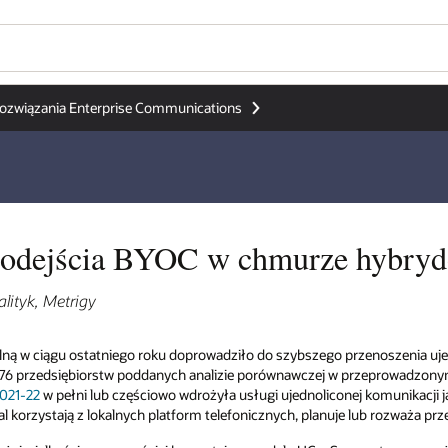
Wo
Cz
hybrydowej
Se
noszenia ujednoliconej komunikacji do chmury.
eprowadzonym przez firmę Metrigy globalnym
omunikacji jako usługi (UCaaS). Prawie jedna
b rozważa przejście na model UCaaS.