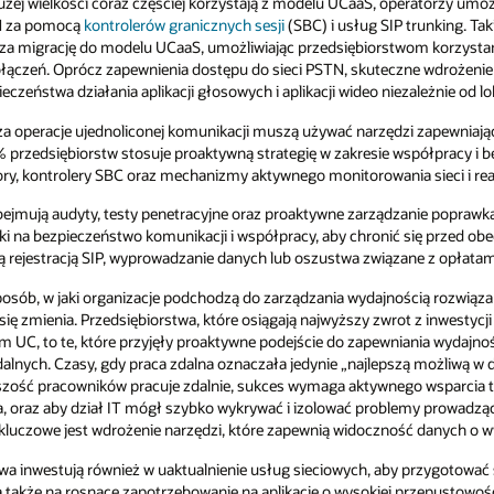
eratorzy umożliwiają im to z zachowaniem
trunking. Takie podejście, znane jako BYOC
om korzystanie z bieżących planów wybierania
czne wdrożenie modelu UCaaS wymaga także
ależnie od lokalizacji użytkownika.
i zapewniających widoczność danych i kontrolę
spółpracy i bezpieczeństwa komunikacji,
a sieci i reagowania na incydenty.
anie poprawkami. W latach 2021–2022 ponad
się przed obecnymi i nowymi zagrożeniami,
ne z opłatami telefonicznymi.
cią rozwiązań związanych z ujednoliconą
z inwestycji lub największy wzrost
ia wydajności aplikacji zarówno dla
zą możliwą w danych warunkach” jakość głosu i
go wsparcia takich pracowników, aby zapewnić
my prowadzące do problemów z jakością głosu i
ć danych o wydajności systemu UC.
rzygotować się na potencjalny powrót do biura
rzepustowości / niskich opóźnieniach, na