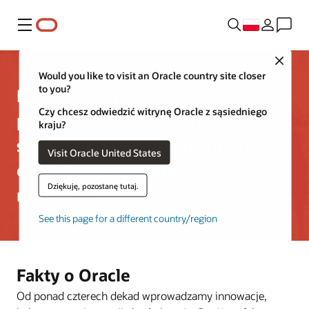
Menu
Close
Would you like to visit an Oracle country site closer
to you?
Naszą misją jest pomóc ludziom
Czy chcesz odwiedzić witrynę Oracle z sąsiedniego
postrzegać dane na nowe
kraju?
sposoby, odkrywać informacje,
Visit Oracle United States
odblokować niekończące się
Dziękuję, pozostanę tutaj.
możliwości
See this page for a different country/region
Fakty o Oracle
Od ponad czterech dekad wprowadzamy innowacje,