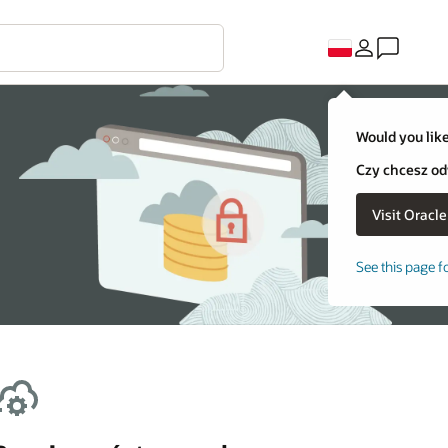
Would you like
Czy chcesz od
See this page f