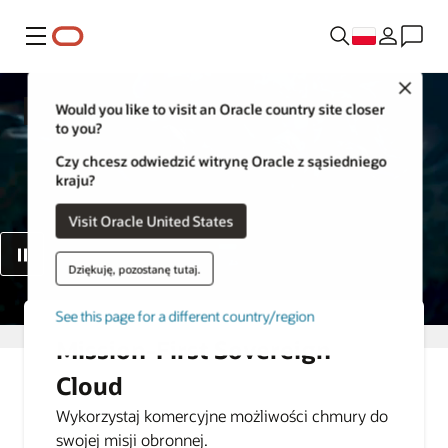
Menu
Close
Would you like to visit an Oracle country site closer
Government
to you?
Czy chcesz odwiedzić witrynę Oracle z sąsiedniego
kraju?
Visit Oracle United States
Dziękuję, pozostanę tutaj.
See this page for a different country/region
Mission-First Sovereign
Cloud
Wykorzystaj komercyjne możliwości chmury do
swojej misji obronnej.