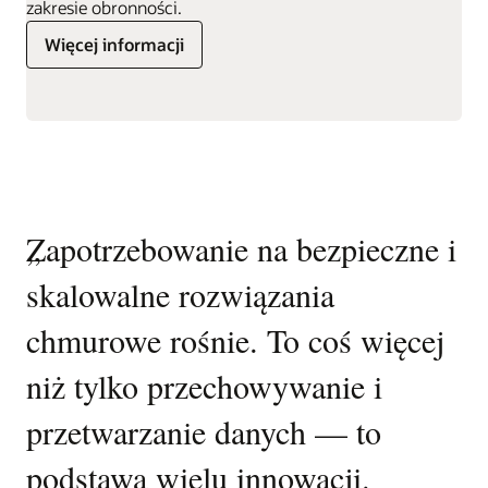
zakresie obronności.
Więcej informacji
a
Karuzela
„
Zapotrzebowanie na bezpieczne i
„
Niezwykła zdolność Oracle
„
W
ofert
skalowalne rozwiązania
Cloud Infrastructure do
ro
chmurowe rośnie. To coś więcej
pomagania klientom w
w
niż tylko przechowywanie i
zaspokajaniu ich potrzeb
m
przetwarzanie danych — to
regulacyjnych, wydajnościowych
z
podstawa wielu innowacji.
i bezpieczeństwa zwiększy nasze
B