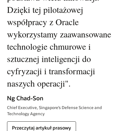
Dzięki tej pilotażowej
oddziaływanie i pomoże naszym
ks
współpracy z Oracle
globalnym klientom korzystać ze
R
h
wykorzystamy zaawansowane
wszystkich możliwości chmury i
r
ta
technologie chmurowe i
sztucznej inteligencji
”.
s
sztucznej inteligencji do
su
—Josh Harris
cyfryzacji i transformacji
b
Executive Vice President, Palantir
naszych operacji
"
.
o
Przeczytaj artykuł prasowy
,
ni
Ng Chad-Son
zn
Chief Executive, Singapore’s Defense Science and
Technology Agency
Si
Przeczytaj artykuł prasowy