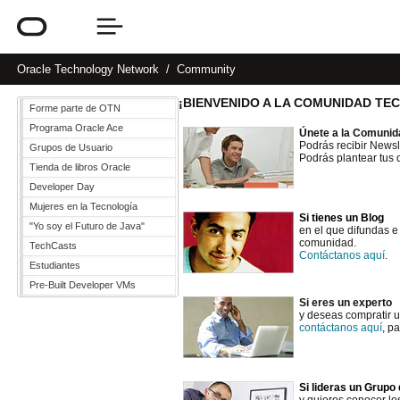
Oracle
Technology Network
Community
¡BIENVENIDO A LA COMUNIDAD T
Forme parte de OTN
Programa Oracle Ace
Únete a la Comunid
Podrás recibir Newsl
Grupos de Usuario
Podrás plantear tus 
Tienda de libros Oracle
Developer Day
Mujeres en la Tecnología
Si tienes un Blog
"Yo soy el Futuro de Java"
en el que difundas e
comunidad.
TechCasts
Contáctanos aquí
.
Estudiantes
Pre-Built Developer VMs
Si eres un experto
y deseas compratir u
contáctanos aquí
, p
Si lideras un Grupo