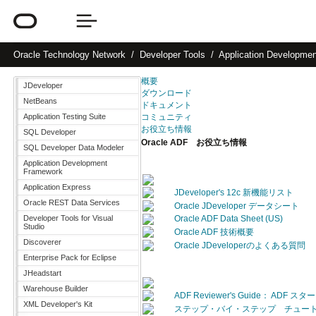
Oracle
Technology Network
Developer Tools
Application Developme
概要
JDeveloper
ダウンロード
NetBeans
ドキュメント
Application Testing Suite
コミュニティ
お役立ち情報
SQL Developer
Oracle ADF お役立ち情報
SQL Developer Data Modeler
Application Development
Framework
Application Express
JDeveloper's 12c 新機能リスト
Oracle REST Data Services
Oracle JDeveloper データシート
Developer Tools for Visual
Oracle ADF Data Sheet (US)
Studio
Oracle ADF 技術概要
Discoverer
Oracle JDeveloperのよくある質問
Enterprise Pack for Eclipse
JHeadstart
Warehouse Builder
ADF Reviewer's Guide： ADF 
XML Developer's Kit
ステップ・バイ・ステップ チュー