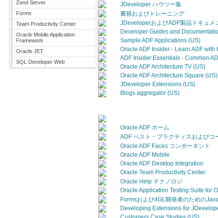
Zend Server
JDeveloper ハウツー集
Forms
書籍およびトレーニング
JDeveloperおよびADF製品ドキュメ
Team Productivity Center
Developer Guides and Documentat
Oracle Mobile Application
Sample ADF Applications (US)
Framework
Oracle ADF Insider - Learn ADF with
Oracle JET
ADF Insider Essentials - Common A
SQL Developer Web
Oracle ADF Architecture TV (US)
Oracle ADF Architecture Square (US)
JDeveloper Extensions (US)
Blogs aggregator (US)
Oracle ADF ホーム
ADF ベスト・プラクティスおよびコ
Oracle ADF Faces コンポーネント
Oracle ADF Mobile
Oracle ADF Desktop Integration
Oracle Team Productivity Center
Oracle Help テクノロジ
Oracle Application Testing Suite for 
Formsおよび4GL開発者のためのJava
Developing Extensions for JDevelop
Customers Case Studies (US)