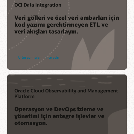
OCI Data Integration
Veri gölleri ve özel veri ambarları için
kod yazımı gerektirmeyen ETL ve
veri akışları tasarlayın.
Ürün ayrıntılarını inceleyin
Oracle Cloud Observability and Management
Platform
Operasyon ve DevOps izleme ve
yönetimi için entegre işlevler ve
otomasyon.