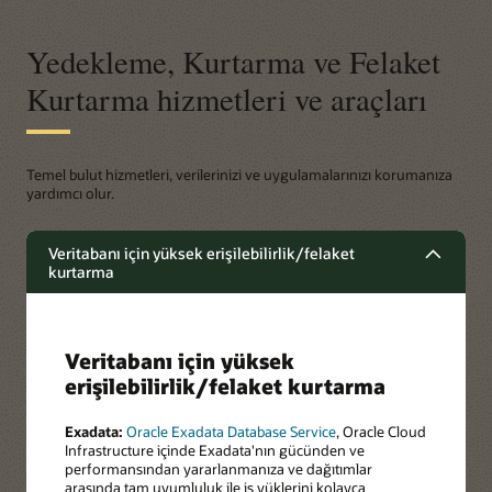
Yedekleme, Kurtarma ve Felaket
Kurtarma hizmetleri ve araçları
Temel bulut hizmetleri, verilerinizi ve uygulamalarınızı korumanıza
yardımcı olur.
Veritabanı için yüksek erişilebilirlik/felaket
kurtarma
Veritabanı için yüksek
erişilebilirlik/felaket kurtarma
Exadata:
Oracle Exadata Database Service
, Oracle Cloud
Infrastructure içinde Exadata'nın gücünden ve
performansından yararlanmanıza ve dağıtımlar
arasında tam uyumluluk ile iş yüklerini kolayca