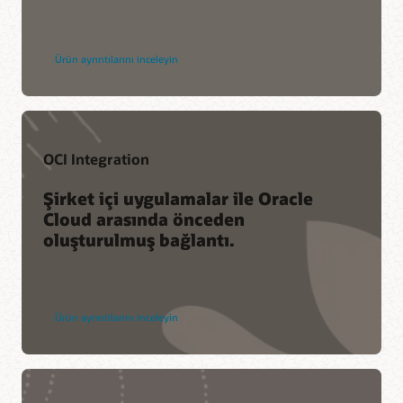
Ürün ayrıntılarını inceleyin
OCI Integration
Şirket içi uygulamalar ile Oracle
Cloud arasında önceden
oluşturulmuş bağlantı.
Ürün ayrıntılarını inceleyin