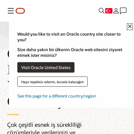
Menü
Would you like to visit an Oracle country site closer to
you?
Oracle Cloud
Size daha yakın bir ülkenin Oracle web sitesini ziyaret
etmek ister misiniz?
Infrastructure'da
Visit Oracle United States
Yedekleme ve Yıkım
Hayır teşekkür ederim, burada kalacağım
Onarımı Çözümleri
See this page for a different country/region
Çok çeşitli esnek iş sürekliliği
çözümleriyle verilerinizi ve