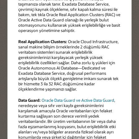
taşımanıza olanak tanır. Exadata Database Service,
çevrimiçi kaynak ölçekleme, sıfır kapalı kalma süresi ile
bakım, tek tıkla Oracle Real Application Clusters (RAC) ve
Oracle Active Data Guard olanağı ile yerleşik bulut
otomasyonunu kullanarak yüksek erişilebilirliğe ve basit
operasyon yönetimine sahiptir.
Real Application Clusters:
Oracle Cloud Infrastructure,
sanal makine bilişim örneklerinde 2 düğümlü RAC
veritabanı sistemleri sunarak erişilebilirlik
gereksinimlerinizi karşılayacak yerleşik yüksek
erişilebilirlik özellikleri sağlar. Daha zorlu iş yükleri için
Oracle Autonomous AI Database—Dedicated ve
Exadata Database Service, doğrusal performans
artışlarıyla büyük ölçekli genişletme imkanı sunarak tek
bir hizmette 3 ila 32 RAC düğümüne kadar
ölçeklendirme yapmanızı sağlar.
Data Guard:
Oracle Data Guard ve Active Data Guard
,
neredeyse veya sıfır veri kaybı gereksinimlerini
karşılamak amacıyla Oracle veritabanları için felaket
kurtarma sağlayan son derece verimli yedek
veritabanlarıdır. Bir üretim veritabanının bir veya daha
fazla eşzamanlanmış kopyasını, bulut erişilebilirlik etki
alanları ve/veya bölgeler arasında fiziksel olarak ayrı
konumlarda veya şirket içi dağıtımlar için felaket