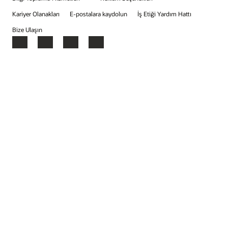
Kariyer Olanakları
E-postalara kaydolun
İş Etiği Yardım Hattı
Bize Ulaşın
Facebook
X
LinkedIn
YouTube