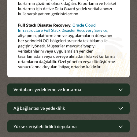
kurtarma çözümü olarak dağıtın. Raporlama ve felaket
kurtarma için Active Data Guard yedek veritabanınızı
kullanarak yatırım getirinizi artırın.
Full Stack Disaster Recovery:
Oracle Cloud
Infrastructure Full Stack Disaster Recovery Service
;
altyapının, platformların ve uygulamaların dünyanın
her yerindeki OCI bölgeleri arasında tek tıklama ile
geçişini yönetir. Müşteriler mevcut altyapıyı,
veritabanlarını veya uygulamaları yeniden
tasarlamadan veya devreye almadan felaket kurtarma
ortamlarını dağıtabilir. Özel yönetim veya dönüştürme
sunucularına duyulan ihtiyaç ortadan kaldırılır.
Veritabanı yedekleme ve kurtarma
Veritabanı yedekleme ve kurtarma
Ağ bağlantısı ve yedeklilik
Oracle Database Zero Data Loss Autonomous
Bölgeler, hata etki alanları ve
Yüksek erişilebilirlikli depolama
Recovery Service
:
Sürekli veri koruması ve OCI'de
çalışan Oracle veritabanlarının hızlı, öngörülebilir
erişilebilirlik etki alanları
biçimde kurtarılması ile veri kaybı ve fidye yazılımı