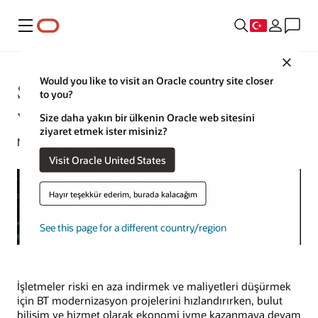
Menü
Close
Would you like to visit an Oracle country site closer
SaaS'a Geçiş: Neden Yapmalısınız
to you?
ve Nasıl Yapmalısınız?
Size daha yakın bir ülkenin Oracle web sitesini
ziyaret etmek ister misiniz?
Natalie Gagliordi | İçerik Stratejisti | 16 Mart 2023
Visit Oracle United States
Hayır teşekkür ederim, burada kalacağım
See this page for a different country/region
İşletmeler riski en aza indirmek ve maliyetleri düşürmek
için BT modernizasyon projelerini hızlandırırken, bulut
bilişim ve hizmet olarak ekonomi ivme kazanmaya devam