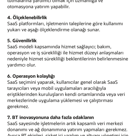
tutmalarına yardımcı olmak için uzmanlığa ve
otomasyona yatırım yapabilir.
4. Ölçeklenebilirlik
SaaS platformları, işletmenin taleplerine göre kullanımı
yukarı ve aşağı ölçeklendirme olanağı sunar.
5. Güvenilirlik
SaaS modeli kapsamında hizmet sağlayıcı; bakım,
operasyon ve iş sürekliliği ile hizmet düzeyi anlaşmaları
nedeniyle hizmet sürekliliği beklentilerinin belirlenmesine
yardımcı olur.
6. Operasyon kolaylığı
SaaS seçimini yaparak, kullanıcılar genel olarak SaaS
tarayıcıları veya mobil uygulamaları aracılığıyla
eriştiklerinden kuruluşların kendi ortamlarında veya veri
merkezlerinde uygulama yüklemesi ve çalıştırması
gerekmez.
7. BT inovasyonuna daha fazla odaklanın
SaaS sayesinde işletmelerin artık kapsamlı veri merkezi
donanımı ve ağ donanımına yatırım yapmaları gerekmez.
Ayrıca BT ekipleri, şirket içi yazılım ve altyapı yönetimi için