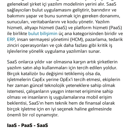
geleneksel şirket içi yazılım modelinin yerini alır. SaaS
sağlayıcıları bulut uygulamasını geliştirir, barındırır ve
bakımını yapar ve bunu sunmak için gereken donanımı,
sunucuları, veritabanlarını ve kodu yönetir. Yazılım
hizmeti, altyapı hizmeti (IaaS) ve platform hizmeti (PaaS)
ile birlikte
bulut bilişimin
üç ana kategorisinden biridir ve
ERP
, insan sermayesi yönetimi (HCM), pazarlama, tedarik
zinciri operasyonları ve çok daha fazlası gibi kritik iş
işlevlerine yönelik uygulama yazılımları sunar.
SaaS onlarca yıldır var olmasına karşın artık şirketlerin
yazılım satın alıp kullanmaları için tercih edilen yoldur.
Birçok katalizör bu değişimi tetiklemiş olsa da,
işletmelerin CapEx yerine OpEx'i tercih etmesi, ekiplerin
her zaman güncel teknolojik yeteneklere sahip olmak
istemesi, çalışanların yaygın internet erişimine sahip
olması ve insanların iş uygulamalarına mobil erişim
beklentisi, SaaS'ın hem teknik hem de finansal olarak
birçok işletme için en iyi seçenek haline gelmesinde
önemli bir rol oynamıştır.
IaaS - PaaS - SaaS