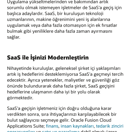
Uygulama yükseltmelerinden ve bakımından artık
sorumlu olmak istemeyen işletmeler de SaaS'a geçiş için
başlıca adaylardır. SaaS, bir kuruluşun teknoloji
uzmanlarının, makine öğrenimini yeni iş alanlarına
uygulamak veya daha fazla otomasyon için ek fırsatlar
bulmak gibi yeniliklere daha fazla zaman ayırmasını
sağlar.
SaaS ile İşinizi Modernleştirin
Nihayetinde kuruluşlar, geleneksel şirket içi yaklaşımları
artık iş hedeflerini desteklemiyorsa SaaS'a geçmeyi tercih
edecektir. Ayrıca yetenekler, maliyetler ve güvenliği göz
önünde bulundurarak daha fazla şirket, SaaS geçişini
hedeflerine ulaşmanın daha iyi bir yolu olarak
görmektedir.
SaaS'a geçişin işletmeniz için doğru olduğuna karar
verdikten sonra, sıra ihtiyaçlarınızı karşılayabilecek bir
bulut sağlayıcısı seçmeye gelir. Oracle Fusion Cloud
Applications Suite;
finans
,
insan kaynakları
,
tedarik zinciri
operasyonları
ve
satış ve pazarlama
dahil olmak üzere