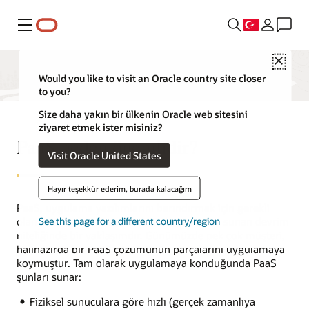
Menü
Close
Would you like to visit an Oracle country site closer
to you?
Size daha yakın bir ülkenin Oracle web sitesini
ziyaret etmek ister misiniz?
PaaS neden önemlidir?
Visit Oracle United States
Hayır teşekkür ederim, burada kalacağım
PaaS, uygulama yazılımlarını barındırmak için gerekli
olan orta katman ve veritabanı kapasitesini sunan devrim
See this page for a different country/region
niteliğinde bir yaklaşımdır. Günümüzde pek çok müşteri,
halihazırda bir PaaS çözümünün parçalarını uygulamaya
koymuştur. Tam olarak uygulamaya konduğunda PaaS
şunları sunar:
Fiziksel sunuculara göre hızlı (gerçek zamanlıya