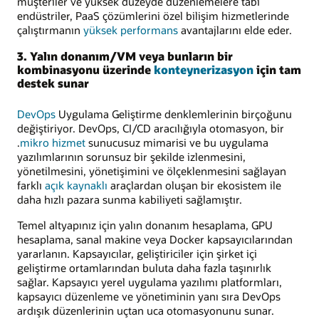
müşteriler ve yüksek düzeyde düzenlemelere tabi
endüstriler, PaaS çözümlerini özel bilişim hizmetlerinde
çalıştırmanın
yüksek performans
avantajlarını elde eder.
3. Yalın donanım/VM veya bunların bir
kombinasyonu üzerinde
konteynerizasyon
için tam
destek sunar
DevOps
Uygulama Geliştirme denklemlerinin birçoğunu
değiştiriyor. DevOps, CI/CD aracılığıyla otomasyon, bir
.
mikro hizmet
sunucusuz mimarisi ve bu uygulama
yazılımlarının sorunsuz bir şekilde izlenmesini,
yönetilmesini, yönetişimini ve ölçeklenmesini sağlayan
farklı
açık kaynaklı
araçlardan oluşan bir ekosistem ile
daha hızlı pazara sunma kabiliyeti sağlamıştır.
Temel altyapınız için yalın donanım hesaplama, GPU
hesaplama, sanal makine veya Docker kapsayıcılarından
yararlanın. Kapsayıcılar, geliştiriciler için şirket içi
geliştirme ortamlarından buluta daha fazla taşınırlık
sağlar. Kapsayıcı yerel uygulama yazılımı platformları,
kapsayıcı düzenleme ve yönetiminin yanı sıra DevOps
ardışık düzenlerinin uçtan uca otomasyonunu sunar.