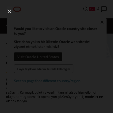
Menü
Close
Solutions
Resources
Would you like to visit an Oracle country site closer
to you?
Size daha yakın bir ülkenin Oracle web sitesini
Unified Orchestration and
ziyaret etmek ister misiniz?
Assurance - Bulut Yerel
Visit Oracle United States
Operasyon Destek Sistemi (OSS)
Hayır teşekkür ederim, burada kalacağım
Oracle Unified Orchestration and Assurance OSS ile operasyonları
See this page for a different country/region
bulut ölçeğinde otomatik hale getirin. Faaliyet giderlerini azaltmak
ve servis çevikliğini artırmak için kapalı döngü otomasyonu
sağlayın. Karmaşık bulut ve yazılım tanımlı ağ ve hizmetler için
oluşturulmuş otomatik operasyon çözümüyle yeni iş modellerine
olanak tanıyın.