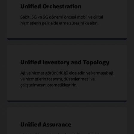
Unified Orchestration
TM Forum Catalyst 2020: Smart Networks for Smart
Cities
Sabit, 5G ve 5G dönemi öncesi mobil ve dijital
More assets
hizmetlerin gelir elde etme süresini kısaltın.
Enabling NOC Transformation and Consolidation at
Digicel
Closed loop service assurance – It’s what’s missing in
SDN/NFV
Key to service assurance is unified and normalized data
Unified approach to end-to-end service assurance
Unified Inventory and Topology
Ağ ve hizmet görünürlüğü elde edin ve karmaşık ağ
ve hizmetlerin tasarımı, düzenlenmesi ve
çalıştırılmasını otomatikleştirin.
Unified Assurance