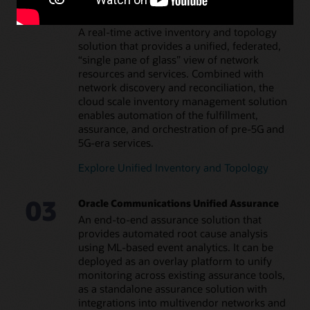
02
Oracle Communications Unified Inventory
and Topology
A real-time active inventory and topology
solution that provides a unified, federated,
“single pane of glass” view of network
resources and services. Combined with
network discovery and reconciliation, the
cloud scale inventory management solution
enables automation of the fulfillment,
assurance, and orchestration of pre-5G and
5G-era services.
Explore Unified Inventory and Topology
03
Oracle Communications Unified Assurance
An end-to-end assurance solution that
provides automated root cause analysis
using ML-based event analytics. It can be
deployed as an overlay platform to unify
monitoring across existing assurance tools,
as a standalone assurance solution with
integrations into multivendor networks and