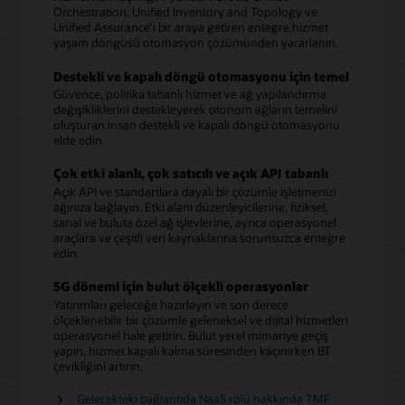
Orchestration, Unified Inventory and Topology ve
Unified Assurance'ı bir araya getiren entegre hizmet
yaşam döngüsü otomasyon çözümünden yararlanın.
Destekli ve kapalı döngü otomasyonu için temel
Güvence, politika tabanlı hizmet ve ağ yapılandırma
değişikliklerini destekleyerek otonom ağların temelini
oluşturan insan destekli ve kapalı döngü otomasyonu
elde edin.
Çok etki alanlı, çok satıcılı ve açık API tabanlı
Açık API ve standartlara dayalı bir çözümle işletmenizi
ağınıza bağlayın. Etki alanı düzenleyicilerine, fiziksel,
sanal ve buluta özel ağ işlevlerine, ayrıca operasyonel
araçlara ve çeşitli veri kaynaklarına sorunsuzca entegre
edin.
5G dönemi için bulut ölçekli operasyonlar
Yatırımları geleceğe hazırlayın ve son derece
ölçeklenebilir bir çözümle geleneksel ve dijital hizmetleri
operasyonel hale getirin. Bulut yerel mimariye geçiş
yapın, hizmet kapalı kalma süresinden kaçınırken BT
çevikliğini artırın.
Gelecekteki bağlantıda NaaS rolü hakkında TMF