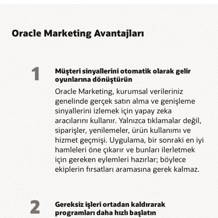
davranışa dayalı
uygulama yazılımları ile
yolculuklar oluşturun.
bağlantı kurun.
Oracle Marketing Avantajları
1
Müşteri sinyallerini otomatik olarak gelir
oyunlarına dönüştürün
Oracle Marketing, kurumsal verileriniz
genelinde gerçek satın alma ve genişleme
sinyallerini izlemek için yapay zeka
aracılarını kullanır. Yalnızca tıklamalar değil,
siparişler, yenilemeler, ürün kullanımı ve
hizmet geçmişi. Uygulama, bir sonraki en iyi
hamleleri öne çıkarır ve bunları ilerletmek
için gereken eylemleri hazırlar; böylece
ekiplerin fırsatları aramasına gerek kalmaz.
2
Gereksiz işleri ortadan kaldırarak
programları daha hızlı başlatın