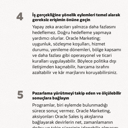
4
İş gerçekliğine yönelik eylemleri temel alarak
gereksiz erişimin önüne geçin
Yapay zeka aracıları yalnızca daha fazlasını
hedeflemez. Doğru hedefleme yapmaya
yardımcı olurlar. Oracle Marketing;
uygunluk, sözleşme koşulları, hizmet
durumu, yenileme dönemleri, bölge kapsamı
ve daha fazlası gibi operasyonel ve ticari
kuralları uygulayabilir. Böylece politika dışı
iletişimden kaçınabilir, harcama israfını
azaltabilir ve kâr marjlarını koruyabilirsiniz.
5
Pazarlama yürütmeyi takip eden ve ölçülebilir
sonuçlara bağlayın
Programlar, biri eylemde bulunmadığı
sürece sonuç vermez. Oracle Marketing,
aksiyonları Oracle Sales iş akışlarına
bağlayarak devirlerin net, zamanlamanın
doğru ve takip sürecinin izlenebilir olmasını