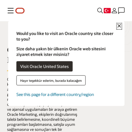
Menü
Close
Would you like to visit an Oracle country site closer
to you?
Oracle Fusion Cloud
Size daha yakın bir ülkenin Oracle web sitesini
ziyaret etmek ister misiniz?
Marketing
Visit Oracle United States
Oracle Fusion Cloud Marketing,
Hayır teşekkür ederim, burada kalacağım
kuruluşların kampanya yürütmeden
ajan tabanlı büyüme orkestrasyonuna
See this page for a different country/region
geçmesine yardımcı olur. Birleştirilmiş
müşteri ve kurumsal verileri, pazarlama
orkestrasyonunu, yapay zeka ajanlarını
ve ajansal uygulamaları bir araya getiren
Oracle Marketing, ekiplerin doğrulanmış
talebi belirlemesine, koordineli büyüme
programları başlatmasına, satışla uyum
sağlamasına ve sonuçları tek bir