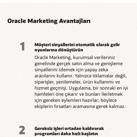
davranışa dayalı
uygulama yazılımları ile
yolculuklar oluşturun.
bağlantı kurun.
Oracle Marketing Avantajları
1
Müşteri sinyallerini otomatik olarak gelir
oyunlarına dönüştürün
Oracle Marketing, kurumsal verileriniz
genelinde gerçek satın alma ve genişleme
sinyallerini izlemek için yapay zeka
aracılarını kullanır. Yalnızca tıklamalar değil,
siparişler, yenilemeler, ürün kullanımı ve
hizmet geçmişi. Uygulama, bir sonraki en iyi
hamleleri öne çıkarır ve bunları ilerletmek
için gereken eylemleri hazırlar; böylece
ekiplerin fırsatları aramasına gerek kalmaz.
2
Gereksiz işleri ortadan kaldırarak
programları daha hızlı başlatın