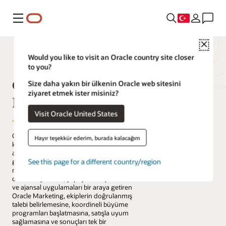
Menü
Close
Would you like to visit an Oracle country site closer
to you?
Oracle Fusion Cloud
Size daha yakın bir ülkenin Oracle web sitesini
ziyaret etmek ister misiniz?
Marketing
Visit Oracle United States
Oracle Fusion Cloud Marketing,
Hayır teşekkür ederim, burada kalacağım
kuruluşların kampanya yürütmeden
ajan tabanlı büyüme orkestrasyonuna
See this page for a different country/region
geçmesine yardımcı olur. Birleştirilmiş
müşteri ve kurumsal verileri, pazarlama
orkestrasyonunu, yapay zeka ajanlarını
ve ajansal uygulamaları bir araya getiren
Oracle Marketing, ekiplerin doğrulanmış
talebi belirlemesine, koordineli büyüme
programları başlatmasına, satışla uyum
sağlamasına ve sonuçları tek bir