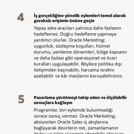
4
İş gerçekliğine yönelik eylemleri temel alarak
gereksiz erişimin önüne geçin
Yapay zeka aracıları yalnızca daha fazlasını
hedeflemez. Doğru hedefleme yapmaya
yardımcı olurlar. Oracle Marketing;
uygunluk, sözleşme koşulları, hizmet
durumu, yenileme dönemleri, bölge kapsamı
ve daha fazlası gibi operasyonel ve ticari
kuralları uygulayabilir. Böylece politika dışı
iletişimden kaçınabilir, harcama israfını
azaltabilir ve kâr marjlarını koruyabilirsiniz.
5
Pazarlama yürütmeyi takip eden ve ölçülebilir
sonuçlara bağlayın
Programlar, biri eylemde bulunmadığı
sürece sonuç vermez. Oracle Marketing,
aksiyonları Oracle Sales iş akışlarına
bağlayarak devirlerin net, zamanlamanın
doğru ve takip sürecinin izlenebilir olmasını