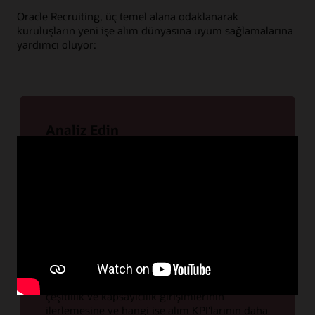
Oracle Recruiting, üç temel alana odaklanarak
kuruluşların yeni işe alım dünyasına uyum sağlamalarına
yardımcı oluyor:
Analiz Edin
İşe alım süreçlerine yön vermek için işletme
ve yetenek hakkında bilgi edinme
Değişen iş stratejileri ve yetenekli çalışanlara
yönelik artan talep nedeniyle şirket
hedeflerine, kurum dışı ve kurum içi aday
niteliklerine ve işe alım sürecinizin etki
düzeyine dair daha iyi görünürlük sağlamak
çok önemlidir. İhtiyaç duyulan çalışan
türlerine, gereken aday beceri setlerine,
çeşitlilik ve kapsayıcılık girişimlerinin
ilerlemesine ve hangi işe alım KPI'larının daha