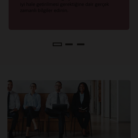
iyi hale getirilmesi gerektiğine dair gerçek
zamanlı bilgiler edinin.
Analiz
Edin