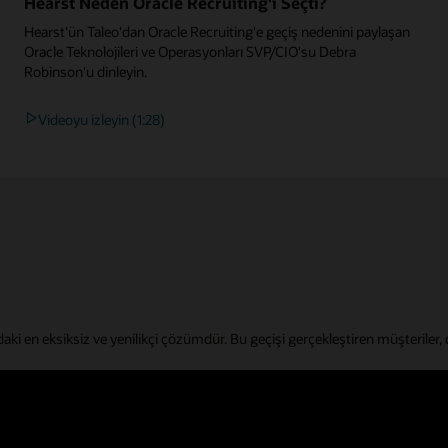
Hearst Neden Oracle Recruiting'i Seçti?
Hearst'ün Taleo'dan Oracle Recruiting'e geçiş nedenini paylaşan
Oracle Teknolojileri ve Operasyonları SVP/CIO'su Debra
Robinson'u dinleyin.
Videoyu izleyin (1:28)
daki en eksiksiz ve yenilikçi çözümdür. Bu geçişi gerçekleştiren müşteriler, da
nyaları ve akıllı dijital asistanlarla farklı istihdam türlerine göre uyarlanmış
rını tahmin eden analitik ve iş oluşturma, görüşme takvimi oluşturma, iş 