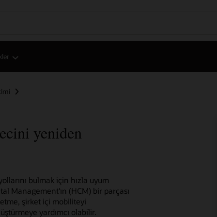
kler
timi
recini yeniden
yollarını bulmak için hızla uyum
tal Management'ın (HCM) bir parçası
me, şirket içi mobiliteyi
üştürmeye yardımcı olabilir.