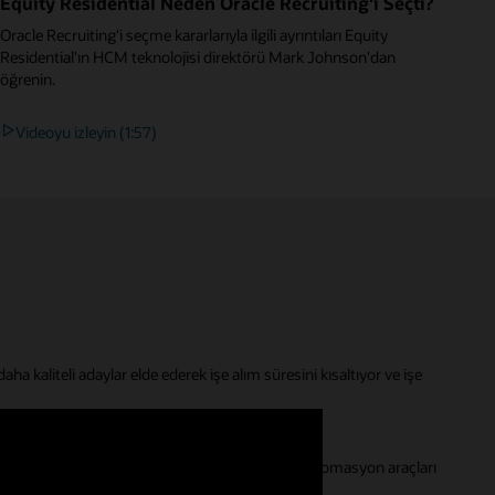
Equity Residential Neden Oracle Recruiting'i Seçti?
Oracle Recruiting'i seçme kararlarıyla ilgili ayrıntıları Equity
Residential'ın HCM teknolojisi direktörü Mark Johnson'dan
öğrenin.
Videoyu izleyin (1:57)
ha kaliteli adaylar elde ederek işe alım süresini kısaltıyor ve işe
 aday deneyimleri tasarlayın.
akışı tamamlama ve diğer adımları kolaylaştıran otomasyon araçları