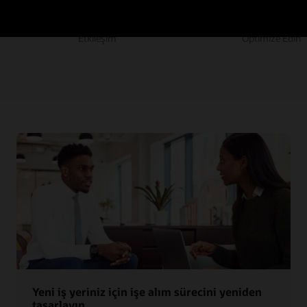
Analiz Edin
Etkileşim
Optimize Edin
Yeni iş yeriniz için işe alım sürecini yeniden
tasarlayın