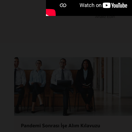
Analiz Edin
Pandemi Sonrası İşe Alım Kılavuzu