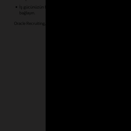
İş gücünüzün becerilerini anlamak, şirket içi mobiliteyi destek
bağlayın.
Oracle Recruiting, üç temel alana odaklanarak kuruluşların yeni i