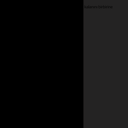
nmak için işe alım ile HCM ekosisteminizin geri kalanını birbirine
ve yetenek hakkında bilgi
lik artan talep nedeniyle şirket
ine ve işe alım sürecinizin etki
emlidir. İhtiyaç duyulan çalışan
e kapsayıcılık girişimlerinin
ale getirilmesi gerektiğine dair