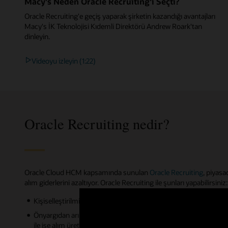
Macy's Neden Oracle Recruiting'i Seçti?
Oracle Recruiting'e geçiş yaparak şirketin kazandığı avantajları
Macy's İK Teknolojisi Kıdemli Direktörü Andrew Roark'tan
dinleyin.
Videoyu izleyin (1:22)
Oracle Recruiting nedir?
Oracle Cloud HCM kapsamında sunulan
Oracle Recruiting
, piyasa
alım giderlerini azaltıyor. Oracle Recruiting ile şunları yapabilirsiniz:
Kişiselleştirilmiş kariyer siteleri, yerel işe alım pazarlama kampa
Önyargıdan arınmış aday önerileri, gelecekteki işe alım sonuçla
ile işe alım üretkenliğini her yerden sürdürün.