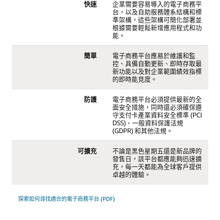
快速
企業需要容易導入的電子商務平
台，以及自助服務體系結構和標
準架構，這些架構可簡化部署並
根據需要輕鬆新增應用程式和功
能。
簡單
電子商務平台應易於維護和監
控、具備自動更新、即時存取最
新功能以及對企業範圍績效指標
的即時能見度。
防護
電子商務平台必須提供最新的全
面安全措施，同時還必須確保遵
守支付卡產業資料安全標準 (PCI
DSS)、一般資料保護法規
(GDPR) 和其他法規。
可擴充
不論是黑色星期五還是新品牌的
發售日，該平台都應能夠迅速擴
充，每一天都能為全球客戶提供
卓越的體驗。
探索如何尋找適合的電子商務平台 (PDF)