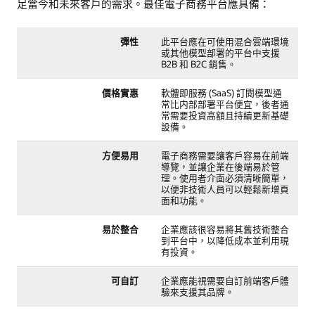
足當今和未來客戶的需求。最佳電子商務平台應具備：
彈性
此平台應在可使用混合雲端環境
或其他模型部署的平台中支援
B2B 和 B2C 銷售。
價格實惠
軟體即服務 (SaaS) 訂閱模型通
常比内部部署平台便宜，後者通
常需要投資高額且持續更新基礎
設備。
方便易用
電子商務需要讓客戶容易在前端
導覽，並讓企業在後端易於管
理。使用者介面必須清晰簡單，
以便非技術人員可以輕鬆新增頁
面和功能。
易於整合
企業應該很容易將其舊技術整合
到平台中，以降低成本並利用現
有投資。
可自訂
企業應能視需要自訂前端客戶體
驗來支援其品牌。