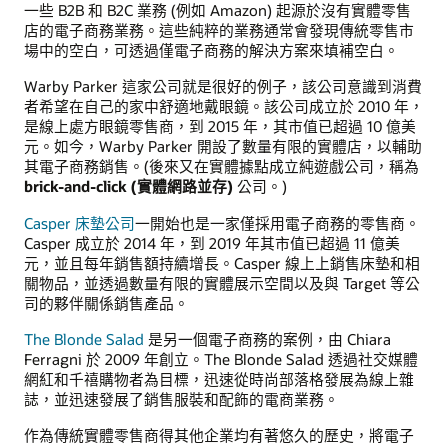
一些 B2B 和 B2C 業務 (例如 Amazon) 起源於沒有實體零售
店的電子商務業務。這些純粹的業務通常會發現傳統零售市
場中的空白，可透過僅電子商務的解決方案來填補空白。
Warby Parker 這家公司就是很好的例子，該公司意識到消費
者希望在自己的家中舒適地戴眼鏡。該公司成立於 2010 年，
是線上處方眼鏡零售商，到 2015 年，其市值已超過 10 億美
元。如今，Warby Parker 開設了數量有限的實體店，以輔助
其電子商務銷售。(後來又在實體據點成立純遊戲公司，稱為
brick-and-click (實體網路並存)
公司。)
Casper 床墊公司
一開始也是一家僅採用電子商務的零售商。
Casper 成立於 2014 年，到 2019 年其市值已超過 11 億美
元，並且每年銷售額持續增長。Casper 線上上銷售床墊和相
關物品，並透過數量有限的實體展示空間以及與 Target 等公
司的夥伴關係銷售產品。
The Blonde Salad
是另一個電子商務的案例，由 Chiara
Ferragni 於 2009 年創立。The Blonde Salad 透過社交媒體
網紅和千禧購物者為目標，迅速從時尚部落格發展為線上雜
誌，並迅速發展了銷售服裝和配飾的電商業務。
作為傳統實體零售商得其他企業均有著悠久的歷史，將電子