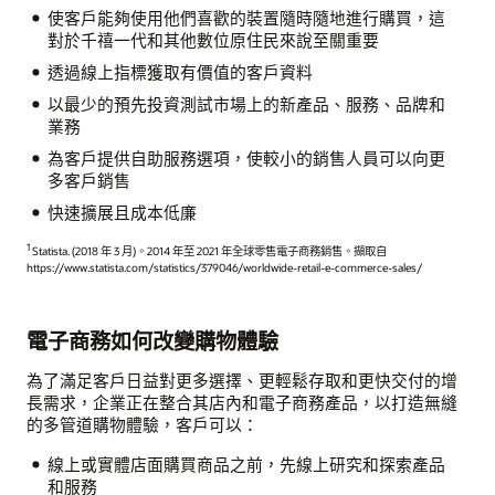
使客戶能夠使用他們喜歡的裝置隨時隨地進行購買，這
對於千禧一代和其他數位原住民來說至關重要
透過線上指標獲取有價值的客戶資料
以最少的預先投資測試市場上的新產品、服務、品牌和
業務
為客戶提供自助服務選項，使較小的銷售人員可以向更
多客戶銷售
快速擴展且成本低廉
1
Statista. (2018 年 3 月)。2014 年至 2021 年全球零售電子商務銷售。擷取自
https://www.statista.com/statistics/379046/worldwide-retail-e-commerce-sales/
電子商務如何改變購物體驗
為了滿足客戶日益對更多選擇、更輕鬆存取和更快交付的增
長需求，企業正在整合其店內和電子商務產品，以打造無縫
的多管道購物體驗，客戶可以：
線上或實體店面購買商品之前，先線上研究和探索產品
和服務