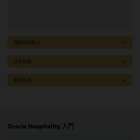
擴展您的能力
獲取合作夥伴、服務和整合服務，以適應新趨勢並滿足不
分享知識
斷變化的業務需求。
探索整合功能
觀看網路廣播或聆聽播客，瞭解最新的市場趨勢、新產品
最新消息
以及助您充分利用 Oracle 解決方案的各種秘訣和技巧。
觀看及聆聽
瞭解每個解決方案版本的新功能。
參閱版本注意事項
Oracle Hospitality 入門