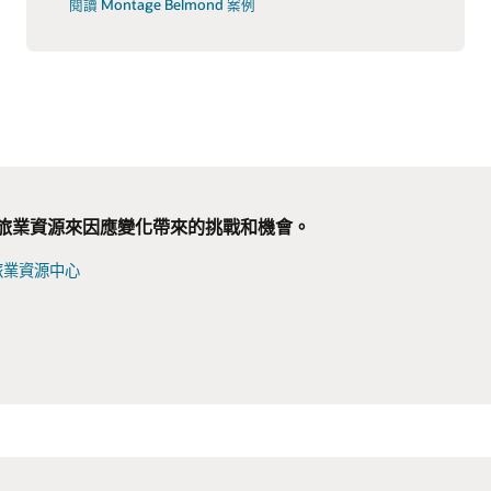
閱讀 Montage Belmond 案例
旅業資源來因應變化帶來的挑戰和機會。
作夥伴、服務和 API 整合服務，以適應餐旅業的
路廣播或聆聽播客，瞭解最新的市場趨勢、新產
並滿足不斷變化的業務需求。
助您充分利用 Oracle 解決方案的各種秘訣和技
旅業資源中心
合功能
聆聽