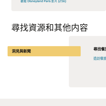
觀看 Disneyland Paris 影片 (2:56)
尋找資源和其他内容
尋找餐
獲取合
觀看網
洞見與新聞
新趨勢
品以及
巧。
造訪餐
擴展您的能力
探索整
觀看及
分享知識