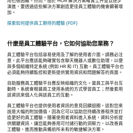
用也很困難。然而，由於 HCM 解決方案確實上升並且逐步
演進，要透過這些解決方案創造更佳員工體驗的機會顯著增
加。
探索如何提供員工期待的體驗 (PDF)
什麼是員工體驗平台，它如何協助您業務？
員工體驗平台包括容易使用及了解的使用者介面。請務必注
意，此平台應該能夠確實包含聊天機器人或數位助理，以便
與多個組織特定系統 (例如 HR 和 IT) 互動。員工體驗平台也
必須能夠持續監控和更新提供實用資訊和問題解答的頁面。
自助服務員工體驗平台應反映組織的文化。當員工與平台互
動時，系統會根據員工使用系統的方式學習員工；然後套用
該資訊來個人化與該員工的互動。
員工體驗平台也提供使用者資訊的意見回饋迴圈，這對您來
說是大幅的附加價值，因為它可以協助您持續改善程序並打
造更好的員工體驗。隨著使用者資料進入系統，資料分析提
供關鍵資訊，讓您能夠善用可付諸行動的洞察力，以改善員
工體驗，進而推動具備前所未有的敏捷解決方案。