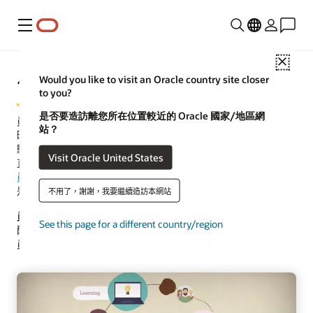
功能表
Close
什麼是員工體驗？
Would you like to visit an Oracle country site closer
to you?
是否要造訪離您所在位置較近的 Oracle 國家/地區網
員工體驗的核心是每次互動的關鍵，並讓特定公司的員工體驗與
站？
時俱進。它也是組織發展來改善員工工作和家庭生活的一系列體
驗和考量，以及他們的整體生產力。從您發出錄取通知開始，一
Visit Oracle United States
直到員工最後一天在職，員工與貴公司之間的
每項互動都會影響
員工體驗 (PDF)
。公司文化以及與同事、主管和客戶的人際互動
是員工體驗的因素。
不用了，謝謝，我要繼續造訪本網站
員工體驗平台
涵蓋了與員工到職培訓、持續績效管理、福利和薪
See this page for a different country/region
酬、工作培訓以及工作場所環境相關的流程和活動。它也包含了
員工用於處理其工作的工具、技術與通訊系統。