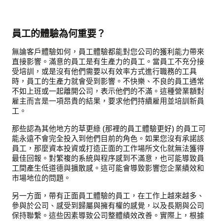
員工的體驗為何重要？
無論客戶體驗如何，員工體驗都能對您公司的獲利能力帶來
直接影響。滿意的員工是有生產力的員工。當員工不充分接
受培訓，或是沒有他們需要以有效率方式進行職務的工具
時，員工的生產力就會受到影響。不快樂、不良的員工通常
不如上班或一起離開公司，表示他們的不滿。這種營業額對
雇主而言是一項昂貴的結果，要求他們持續雇用並培訓新員
工。
那些認為其他地方的草更綠 (那裡的員工體驗更好) 的員工可
能永遠不會完全投入到他們目前的角色。如果您沒有承諾該
員工，那麼資本投資或打造正面的工作場所文化就無法獲得
最佳回報。對繁複的系統與程序感到不滿意，也可能導致員
工間產生低道德與擴散感。這可能會導致影響您企業績效和
市場地位的問題。
另一方面，帶有正面員工體驗的員工，在工作上越來越多、
參與於公司、感受到歸屬與擁有權的感覺，以及長期與公司
保持聯繫。這些因素導致公司整體績效改善。實際上，根據