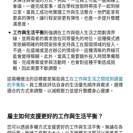
求彈性與妥協的方式。例如，一位員工可能一邊開線上
會議，一邊完成家事，或在學校放假時帶孩子一起到辦
公室。當員工成功地實踐工作與生活整合，他們能享有
更高的彈性，讓行程安排更有彈性，也進一步提升整體
滿意度。
工作與生活平衡
則強調在工作與個人生活之間劃清界
線，並將兩者的需求放在同等優先的地位。這種模式通
常依賴明確的時間安排來支持員工在兩個領域的投入。
不過，在遠端或混合辦公的情境中，這種清晰的界線可
能會變得模糊。此外，當員工需要額外投入時間準備簡
報、完成專案或參與活動時，也會對這種平衡造成挑
戰，因此需要不斷調整。
這兩種做法的目標都是幫助員工
在工作與生活之間找到適當
的平衡點
。員工應該評估自身的生活優先順序與需求，選擇
適合的方式來調整，以減輕壓力並提升整體身心健康。
雇主如何支援更好的工作與生活平衡？
您可以透過多種方式支援更好的工作與生活平衡。無論在各
個行業，無論工作壓力大小，以下幾種方法都可以改善員工