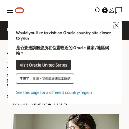
功能表
Close
概觀
產業適用的 HCM
解決方案
最新消息
Would you like to visit an Oracle country site closer
to you?
是否要造訪離您所在位置較近的 Oracle 國家/地區網
什麼是工作與生活平衡？
站？
Visit Oracle United States
工作與生活平衡關注的是員工如何在個人生活與職業責任之間妥
善分配與安排優先順序。隨著人們越來越仰賴科技完成各項工
不用了，謝謝，我要繼續造訪本網站
作，也更容易讓工作干擾到私人生活，因此這個議題變得格外重
要。
See this page for a different country/region
每位員工在家庭、工作、健康和休閒活動上的投入程度不同，對
工作與生活平衡的訴求也各不相同。