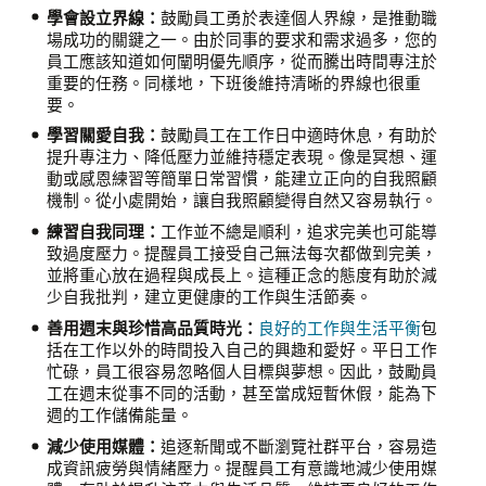
學會設立界線：
鼓勵員工勇於表達個人界線，是推動職
場成功的關鍵之一。由於同事的要求和需求過多，您的
員工應該知道如何闡明優先順序，從而騰出時間專注於
重要的任務。同樣地，下班後維持清晰的界線也很重
要。
學習關愛自我：
鼓勵員工在工作日中適時休息，有助於
提升專注力、降低壓力並維持穩定表現。像是冥想、運
動或感恩練習等簡單日常習慣，能建立正向的自我照顧
機制。從小處開始，讓自我照顧變得自然又容易執行。
練習自我同理：
工作並不總是順利，追求完美也可能導
致過度壓力。提醒員工接受自己無法每次都做到完美，
並將重心放在過程與成長上。這種正念的態度有助於減
少自我批判，建立更健康的工作與生活節奏。
善用週末與珍惜高品質時光：
良好的工作與生活平衡
包
括在工作以外的時間投入自己的興趣和愛好。平日工作
忙碌，員工很容易忽略個人目標與夢想。因此，鼓勵員
工在週末從事不同的活動，甚至當成短暫休假，能為下
週的工作儲備能量。
減少使用媒體：
追逐新聞或不斷瀏覽社群平台，容易造
成資訊疲勞與情緒壓力。提醒員工有意識地減少使用媒