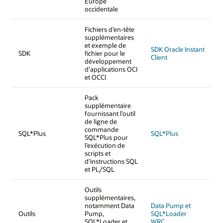
Europe
occidentale
Fichiers d’en-tête
supplémentaires
et exemple de
SDK Oracle Instant
SDK
fichier pour le
Client
développement
d’applications OCI
et OCCI
Pack
supplémentaire
fournissant l’outil
de ligne de
commande
SQL*Plus
SQL*Plus
SQL*Plus pour
l’exécution de
scripts et
d’instructions SQL
et PL/SQL
Outils
supplémentaires,
notamment Data
Data Pump et
Outils
Pump,
SQL*Loader
SQL*Loader et
WRC