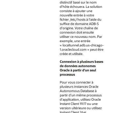
distinctif basé sur le nom
d'hôte échouera. La solution
consiste à ajouter une
nouvelle entrée à votre
fichier /etc/hosts à l'aide du
suffixe de domaine ADB-S
d'origine. Votre chaîne de
connexion doit ensuite
utiliser ce nouveau nom. Par
exemple, une entrée
« localtunnel.adb.us-chicago-
1.oraclecloud.com » peut être
créée et utilisée.
Connexion à plusieurs bases
de données autonomes
Oracle à partir d'un seul
processus
Pour vous connecter à
plusieurs instances Oracle
Autonomous Database à
partir d'un même processus
d'application, utilisez Oracle
Instant Client 19.17 ou une
version ultérieure ou utilisez
Instant Client 26ai.