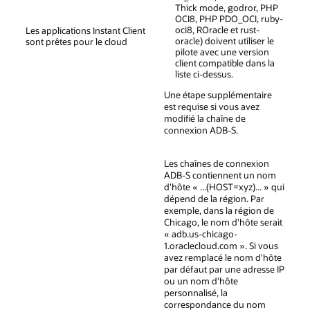
Thick mode, godror, PHP
OCI8, PHP PDO_OCI, ruby-
oci8, ROracle et rust-
Les applications Instant Client
oracle) doivent utiliser le
sont prêtes pour le cloud
pilote avec une version
client compatible dans la
liste ci-dessus.
Une étape supplémentaire
est requise si vous avez
modifié la chaîne de
connexion ADB-S.
Les chaînes de connexion
ADB-S contiennent un nom
d'hôte « ...(HOST=xyz)... » qui
dépend de la région. Par
exemple, dans la région de
Chicago, le nom d'hôte serait
« adb.us-chicago-
1.oraclecloud.com ». Si vous
avez remplacé le nom d'hôte
par défaut par une adresse IP
ou un nom d'hôte
personnalisé, la
correspondance du nom