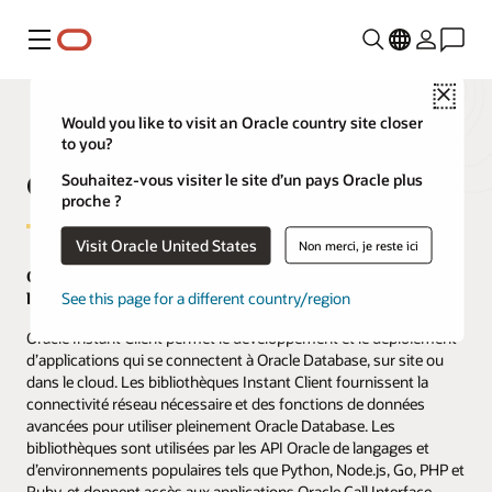
Menu
Close
Would you like to visit an Oracle country site closer
to you?
Oracle Instant Client
Souhaitez-vous visiter le site d’un pays Oracle plus
proche ?
Visit Oracle United States
Non merci, je reste ici
Outils Oracle Database, bibliothèques et SDK gratuits,
légers et faciles à installer
See this page for a different country/region
Oracle Instant Client permet le développement et le déploiement
d’applications qui se connectent à Oracle Database, sur site ou
dans le cloud. Les bibliothèques Instant Client fournissent la
connectivité réseau nécessaire et des fonctions de données
avancées pour utiliser pleinement Oracle Database. Les
bibliothèques sont utilisées par les API Oracle de langages et
d’environnements populaires tels que Python, Node.js, Go, PHP et
Ruby, et donnent accès aux applications Oracle Call Interface