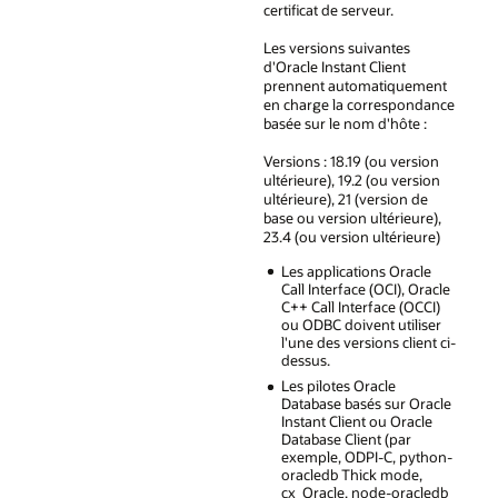
certificat de serveur.
Les versions suivantes
d'Oracle Instant Client
prennent automatiquement
en charge la correspondance
basée sur le nom d'hôte :
Versions : 18.19 (ou version
ultérieure), 19.2 (ou version
ultérieure), 21 (version de
base ou version ultérieure),
23.4 (ou version ultérieure)
Les applications Oracle
Call Interface (OCI), Oracle
C++ Call Interface (OCCI)
ou ODBC doivent utiliser
l'une des versions client ci-
dessus.
Les pilotes Oracle
Database basés sur Oracle
Instant Client ou Oracle
Database Client (par
exemple, ODPI-C, python-
oracledb Thick mode,
cx_Oracle, node-oracledb