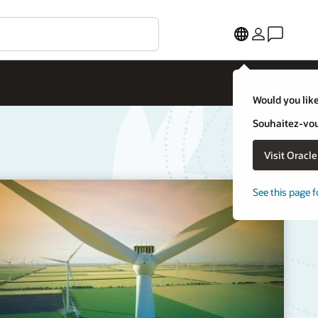
Would you like
Souhaitez-vous
Visit Oracl
See this page f