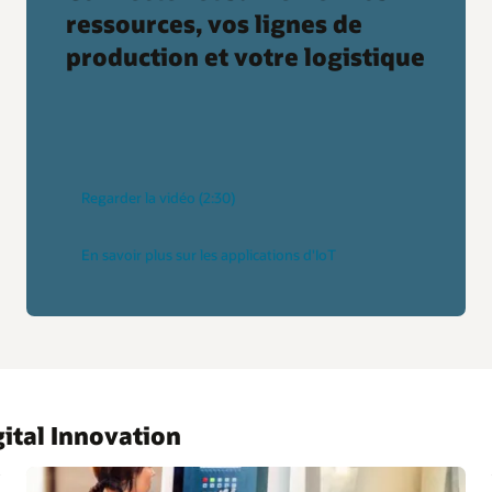
ressources, vos lignes de
production et votre logistique
Regarder la vidéo (2:30)
En savoir plus sur les applications d'IoT
ital Innovation