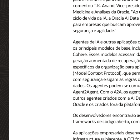
comentou T.K. Anand, Vice-preside
Medicina e Análises da Oracle. "Ao 
ciclo de vida da IA, a Oracle AI Da
para empresas que buscam aproveit
segurança e agilidade."
Agentes de IA e outras aplicações 
os principais modelos de base, inc
Cohere. Esses modelos acessam da
geração aumentada de recuperação
específicos da organização para a
(Model Context Protocol), que per
com segurança e sigam as regras 
dados. Os agentes podem se comuni
Agent2Agent. Com o A2A, os agente
outros agentes criados com a AI Da
Oracle e os criados fora da platafo
Os desenvolvedores encontrarão as 
frameworks de código aberto, como
As aplicações empresariais desenvo
Infrastructure subjacente. A OCI 