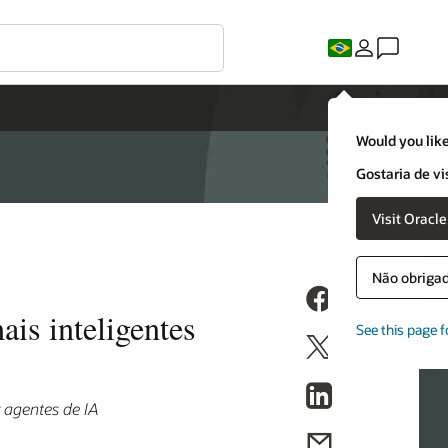
Would you like
Gostaria de vi
Visit Oracl
Não obrigado
is inteligentes
See this page f
r agentes de IA