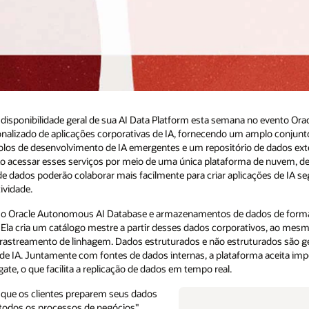
isponibilidade geral de sua AI Data Platform esta semana no evento Orac
onalizado de aplicações corporativas de IA, fornecendo um amplo conjun
olos de desenvolvimento de IA emergentes e um repositório de dados exte
 Ao acessar esses serviços por meio de uma única plataforma de nuvem, d
de dados poderão colaborar mais facilmente para criar aplicações de IA s
ividade.
o Oracle Autonomous AI Database e armazenamentos de dados de format
. Ela cria um catálogo mestre a partir desses dados corporativos, ao me
rastreamento de linhagem. Dados estruturados e não estruturados são g
de IA. Juntamente com fontes de dados internas, a plataforma aceita imp
te, o que facilita a replicação de dados em tempo real.
e que os clientes preparem seus dados
r todos os processos de negócios",