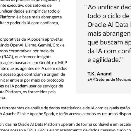
nte executivo dos setores de
"
Ao unificar dad
unificar dados e simplificar todo o
todo o ciclo de 
ta Platform é a base mais abrangente
ar o poder da IA com confiança,
Oracle AI Data 
mais abrangen
corporativas de IA podem aproveitar
que buscam ap
luindo OpenAI, Llama, Gemini, Grok e
da IA com conf
dos corporativos por meio da
 (RAG), que fornece insights
e agilidade."
plicações baseadas em GenAI, e o MCP
mite que os agentes de IA usem dados
T.K. Anand
de acesso que controlam a origem de
EVP, Setores de Medicina
car entre si por meio do protocolo
s de IA podem usar os serviços de
ta Platform, os fornecidos pela
rma.
ferramentas de análise de dados estatísticos e de IA com as quais estão f
 Apache Flink e Apache Spark, e terão acesso a todos os recursos dispon
lvidas na Oracle AI Data Platform operam de forma confiável e em escala
fornece acesso a CPUs, GPUs e armazenamento de dados massivo, tudo co