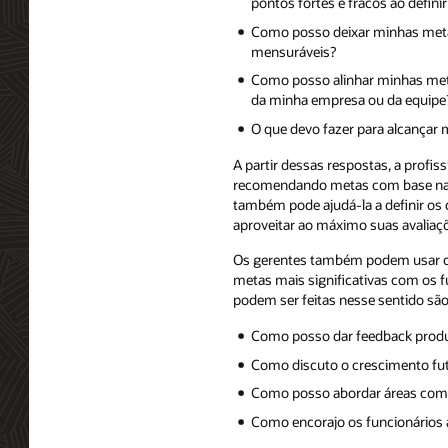
pontos fortes e fracos ao defini
Como posso deixar minhas meta
mensuráveis?
Como posso alinhar minhas me
da minha empresa ou da equipe
O que devo fazer para alcançar
A partir dessas respostas, a profi
recomendando metas com base nas in
também pode ajudá-la a definir os 
aproveitar ao máximo suas avalia
Os gerentes também podem usar o
metas mais significativas com os f
podem ser feitas nesse sentido são
Como posso dar feedback produ
Como discuto o crescimento futu
Como posso abordar áreas com
Como encorajo os funcionários 