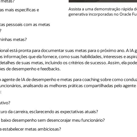
r metas?
Assista a uma demonstração rápida de
s mais específicas e
generativa incorporadas no Oracle Fu
tas pessoais com as metas
?
 minhas metas?
ssional está pronta para documentar suas metas para o próximo ano. A IA g
formações que ela fornece, como suas habilidades, interesses e aspiraç
detalhes de suas metas, incluindo os critérios de sucesso. Assim, ela pod
ções de desempenho e feedbacks.
 agente de IA de desempenho e metas para coaching sobre como conduz
uncionários, analisando as melhores práticas compartilhadas pelo agente
:
tivo?
ro da carreira, esclarecendo as expectativas atuais?
 baixo desempenho sem desencorajar meu funcionário?
a estabelecer metas ambiciosas?