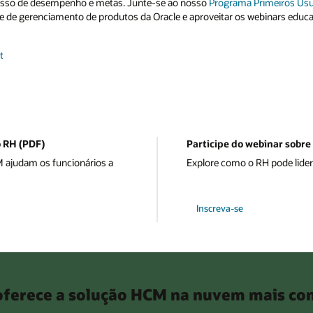
cesso de desempenho e metas. Junte-se ao nosso
Programa Primeiros Usu
e de gerenciamento de produtos da Oracle e aproveitar os webinars educa
t
o RH (PDF)
Participe do webinar sobre 
 ajudam os funcionários a
Explore como o RH pode lider
Inscreva-se
ferece a solução HCM na nuvem mais com