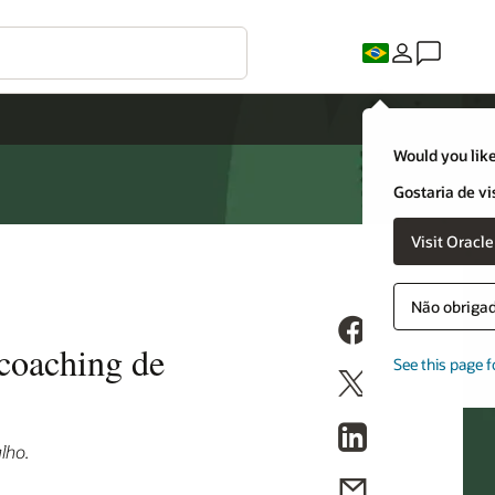
Would you like
Gostaria de vi
Visit Oracl
Não obrigado
 coaching de
See this page f
lho.