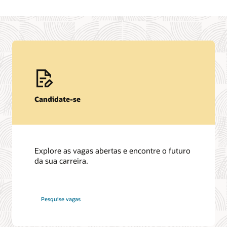
do
nosso
planeta
Candidate-se
Explore as vagas abertas e encontre o futuro
da sua carreira.
na
Pesquise vagas
Oracle