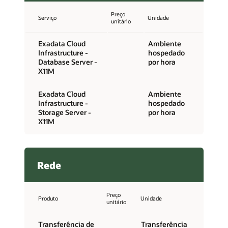
Preço
Serviço
Unidade
unitário
Exadata Cloud
Ambiente
Infrastructure -
hospedado
Database Server -
por hora
X11M
Exadata Cloud
Ambiente
Infrastructure -
hospedado
Storage Server -
por hora
X11M
Rede
Preço
Produto
Unidade
unitário
Transferência de
Transferência