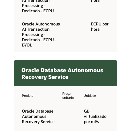
AI Transaction
hora
Processing -
Dedicado - ECPU
Oracle Autonomous
ECPU por
AI Transaction
hora
Processing -
Dedicado - ECPU -
BYOL
Oracle Database Autonomous
Recovery Service
Preço
Produto
Unidade
unitário
Oracle Database
GB
Autonomous
virtualizado
Recovery Service
por mês