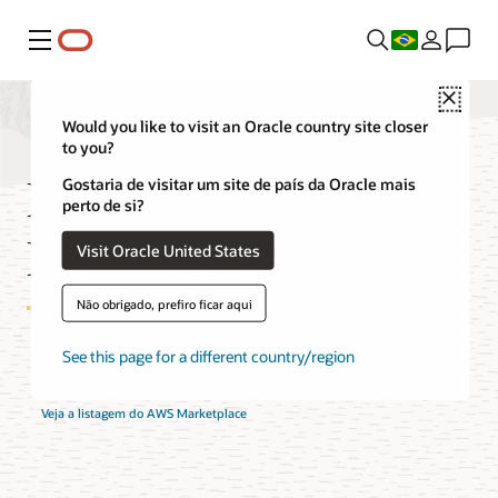
Menu
Close
Would you like to visit an Oracle country site closer
to you?
Preços do Oracle AI
Gostaria de visitar um site de país da Oracle mais
perto de si?
Database@AWS
Visit Oracle United States
Não obrigado, prefiro ficar aqui
See this page for a different country/region
Conecte-se com um especialista do Oracle AI Database@AWS
Veja a listagem do AWS Marketplace