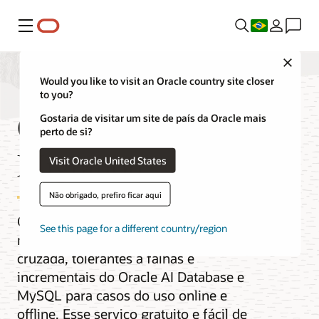
Menu
Close
Would you like to visit an Oracle country site closer
to you?
OCI Database
Gostaria de visitar um site de país da Oracle mais
perto de si?
Migration
Visit Oracle United States
Não obrigado, prefiro ficar aqui
O OCI Database Migration oferece
See this page for a different country/region
migrações validadas, de versão
cruzada, tolerantes a falhas e
incrementais do Oracle AI Database e
MySQL para casos do uso online e
offline. Esse serviço gratuito e fácil de