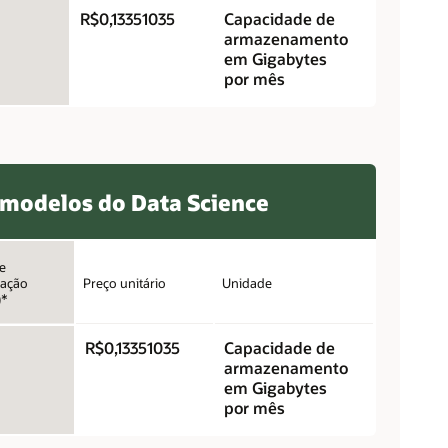
R$0,13351035
Capacidade de
armazenamento
em Gigabytes
por mês
modelos do Data Science
e
ação
Preço unitário
Unidade
)*
R$0,13351035
Capacidade de
armazenamento
em Gigabytes
por mês