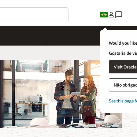
Would you like
Gostaria de vi
Visit Oracl
Não obrigado
See this page f