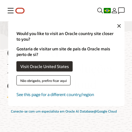
Menu
Close
Would you like to visit an Oracle country site closer
to you?
Oracle AI
Gostaria de visitar um site de país da Oracle mais
perto de si?
Database@Soluções
Visit Oracle United States
do Google Cloud
Não obrigado, prefiro ficar aqui
See this page for a different country/region
Conecte-se com um especialista em Oracle AI Database@Google Cloud