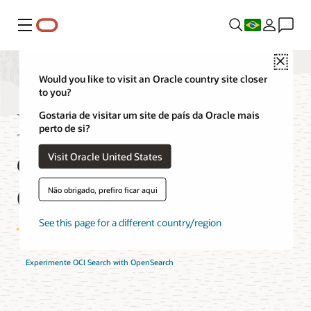
Menu
Close
Would you like to visit an Oracle country site closer
to you?
Perguntas frequentes
Gostaria de visitar um site de país da Oracle mais
perto de si?
do Search with
Visit Oracle United States
OpenSearch
Não obrigado, prefiro ficar aqui
See this page for a different country/region
Experimente OCI Search with OpenSearch