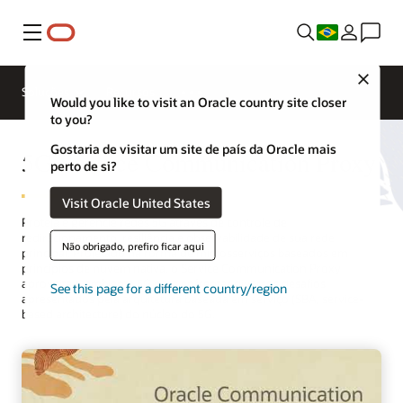
Menu
Close
Soluções
Recursos
Would you like to visit an Oracle country site closer
to you?
Gostaria de visitar um site de país da Oracle mais
5G Service Communication Proxy
perto de si?
Visit Oracle United States
Proteja e gerencie redes 5G através de controle de
redirecionamento, resiliência e observabilidade de sua rede
Não obrigado, prefiro ficar aqui
principal. Projetado na forma de microsserviços baseados em
princípios de nuvem nativa, o Service Communication Proxy
aproveita o ambiente 5G para enfrentar diversos desafios
See this page for a different country/region
apresentados pela arquitetura baseada em serviço (SBA, service-
based architecture) do núcleo do 5G.