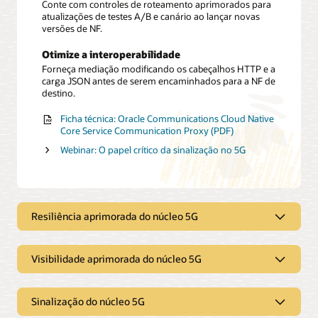
Conte com controles de roteamento aprimorados para
atualizações de testes A/B e canário ao lançar novas
versões de NF.
Otimize a interoperabilidade
Forneça mediação modificando os cabeçalhos HTTP e a
carga JSON antes de serem encaminhados para a NF de
destino.
Ficha técnica: Oracle Communications Cloud Native
Core Service Communication Proxy (PDF)
Webinar: O papel crítico da sinalização no 5G
Resiliência aprimorada do núcleo 5G
Visibilidade aprimorada do núcleo 5G
Melhore a resiliência
Melhore a resiliência e a segurança por meio de
Sinalização do núcleo 5G
roteamento alternativo.
Melhore a visibilidade