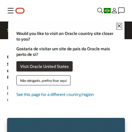
Menu
Close
Soluções
Recursos
Histórias de clientes
Would you like to visit an Oracle country site closer
to you?
Gostaria de visitar um site de país da Oracle mais
perto de si?
Casos de
Veja mais casos de sucesso
de clientes em
sucesso de
Visit Oracle United States
comunicação
clientes do
Oracle Communications
Não obrigado, prefiro ficar aqui
Descubra como os clientes estão usando as soluções
Oracle Communications para impulsionar a inovação e
See this page for a different country/region
oferecer a melhor experiência aos hóspedes.