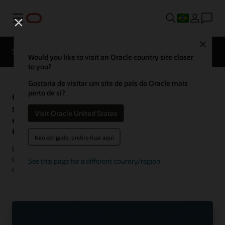
Menu
Close
Soluções
Recursos
Histórias de clientes
Would you like to visit an Oracle country site closer
to you?
Gostaria de visitar um site de país da Oracle mais
perto de si?
Casos de
Veja mais casos de sucesso
de clientes em
sucesso de
Visit Oracle United States
comunicação
clientes do
Oracle Communications
Não obrigado, prefiro ficar aqui
Descubra como os clientes estão usando as soluções
Oracle Communications para impulsionar a inovação e
See this page for a different country/region
oferecer a melhor experiência aos hóspedes.