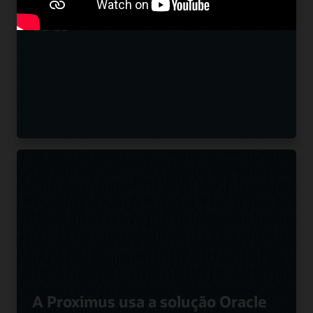
inovadoras de UC usando Oracle
SBCs
A Proximus usa a solução Oracle