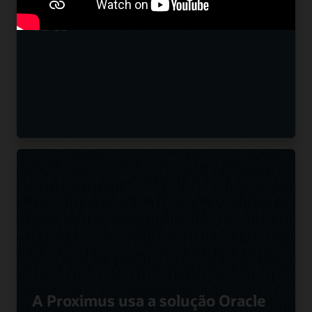
inovadoras de UC usando Oracle
SBCs
A Proximus usa a solução Oracle