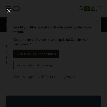
Menu
Close
Soluções
Recursos
Histórias de clientes
Would you like to visit an Oracle country site closer
to you?
Gostaria de visitar um site de país da Oracle mais
perto de si?
Casos de
Veja mais casos de sucesso
de clientes em
sucesso de
Visit Oracle United States
comunicação
clientes do
Oracle Communications
Não obrigado, prefiro ficar aqui
Descubra como os clientes estão usando as soluções
Oracle Communications para impulsionar a inovação e
See this page for a different country/region
oferecer a melhor experiência aos hóspedes.