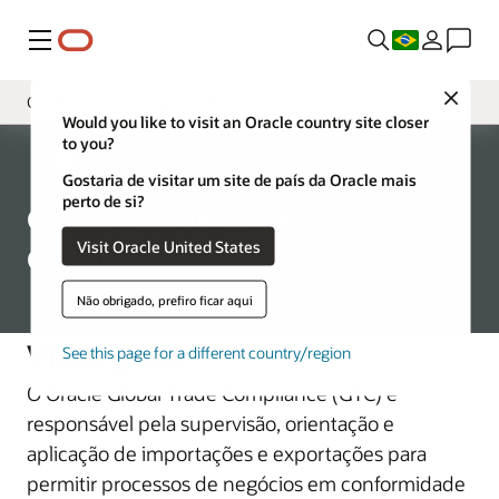
Menu
Close
Conformidade Comercial Global
Would you like to visit an Oracle country site closer
to you?
Governança
Corporate
Gostaria de visitar um site de país da Oracle mais
Diretor de Segurança
perto de si?
Conformidade Comercial
Oracle Product Security
Visit Oracle United States
Global
Segurança Física Global
Não obrigado, prefiro ficar aqui
Arquitetura de Segurança Corporativa
Visão geral
See this page for a different country/region
Avaliação e Auditoria de Negócios
O Oracle Global Trade Compliance (GTC) é
responsável pela supervisão, orientação e
aplicação de importações e exportações para
permitir processos de negócios em conformidade