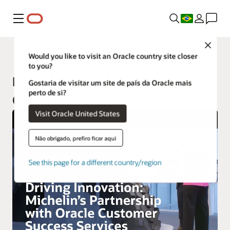
Menu
Close
Operate
Would you like to visit an Oracle country site closer
to you?
Run and Operate Services para
Gostaria de visitar um site de país da Oracle mais
perto de si?
Oracle Cloud Infrastructure
Visit Oracle United States
Não obrigado, prefiro ficar aqui
See this page for a different country/region