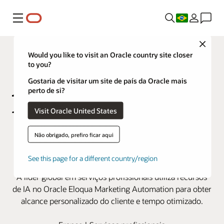
Menu
Close
Would you like to visit an Oracle country site closer
to you?
Gostaria de visitar um site de país da Oracle mais
perto de si?
Visit Oracle United States
A PwC melhora o engajamento do
Não obrigado, prefiro ficar aqui
cliente com a funcionalidade
See this page for a different country/region
nativa de IA no Oracle Eloqua
A líder global em serviços profissionais utiliza recursos
de IA no Oracle Eloqua Marketing Automation para obter
alcance personalizado do cliente e tempo otimizado.