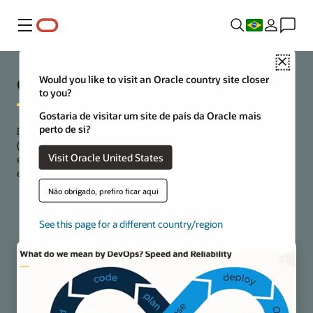
Menu
Close
O que é DevOps?
Would you like to visit an Oracle country site closer
to you?
Gostaria de visitar um site de país da Oracle mais
perto de si?
DevOps é uma combinação de duas funções: desenvolvimento
(Dev) e operações (Ops). Trata-se de conectar pessoas, produtos
Visit Oracle United States
e processos para aumentar a velocidade de desenvolvimento e
entrega de aplicativos.
Não obrigado, prefiro ficar aqui
Leia mais sobre DevOps
See this page for a different country/region