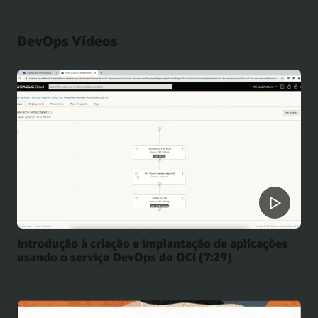
DevOps Vídeos
Introdução à criação e implantação de aplicações
usando o serviço DevOps do OCI (7:29)