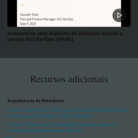
Automatize seus deplents de software usando o
serviço OCI DevOps (49:43)
Recursos adicionais
Arquiteturas de Referência
Crie um pipeline de CI/CD usando o serviço Oracle Cloud
Infrastructure DevOps e o OCI Functions
Crie um Pipeline de Implantação Contínua usando o
Oracle Cloud Infrastructure DevOps