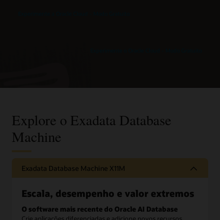
Exadata
X11M
Experimente a Oracle Cloud - Modo Gratuito
Experimente o Oracle Cloud - Modo Gratuito
Explore o Exadata Database
Machine
Exadata Database Machine X11M
Escala, desempenho e valor extremos
O software mais recente do Oracle AI Database
Crie aplicações diferenciadas e adicione novos recursos