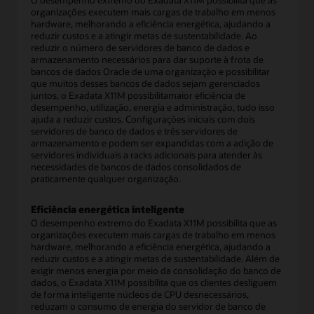
O desempenho extremo do Exadata X11M possibilita que as
organizações executem mais cargas de trabalho em menos
hardware, melhorando a eficiência energética, ajudando a
reduzir custos e a atingir metas de sustentabilidade. Ao
reduzir o número de servidores de banco de dados e
armazenamento necessários para dar suporte à frota de
bancos de dados Oracle de uma organização e possibilitar
que muitos desses bancos de dados sejam gerenciados
juntos, o Exadata X11M possibilitamaior eficiência de
desempenho, utilização, energia e administração, tudo isso
ajuda a reduzir custos. Configurações iniciais com dois
servidores de banco de dados e três servidores de
armazenamento e podem ser expandidas com a adição de
servidores individuais a racks adicionais para atender às
necessidades de bancos de dados consolidados de
praticamente qualquer organização.
Eficiência energética inteligente
O desempenho extremo do Exadata X11M possibilita que as
organizações executem mais cargas de trabalho em menos
hardware, melhorando a eficiência energética, ajudando a
reduzir custos e a atingir metas de sustentabilidade. Além de
exigir menos energia por meio da consolidação do banco de
dados, o Exadata X11M possibilita que os clientes desliguem
de forma inteligente núcleos de CPU desnecessários,
reduzam o consumo de energia do servidor de banco de