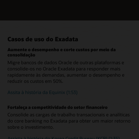
soluções do Cloud@Customer. Os clientes podem realizar o
Saiba mais
lift and shift de cargas de trabalho cruciais para ambientes de
A replicação remota em tempo real aumenta a
Resumo técnico ESG: Vantagens de armazenamento do
nuvem econômicos com o mínimo de esforço.
resiliência
Exadata (PDF)
O Oracle Active Data Guard possibilita que os clientes criem
bancos de dados hot-standby que fornecem continuidade
de negócios em caso de falhas do sistema. A adição do Far
Sync estende essa capacidade para data centers remotos,
Casos de uso do Exadata
para que as organizações possam continuar as operações
durante interrupções completas ou desastres em seus data
Aumente o desempenho e corte custos por meio da
centers principais.
consolidação
Migre bancos de dados Oracle de outras plataformas e
consolide-os no Oracle Exadata para responder mais
rapidamente às demandas, aumentar o desempenho e
reduzir os custos em 50%.
Assita à história da Equinix (1:53)
Fortaleça a competitividade do setor financeiro
Consolide as cargas de trabalho transacionais e analíticas
do core banking no Exadata para obter um maior retorno
sobre o investimento.
Assista à história do Korea Credit Bureau (KCB) (1:35)