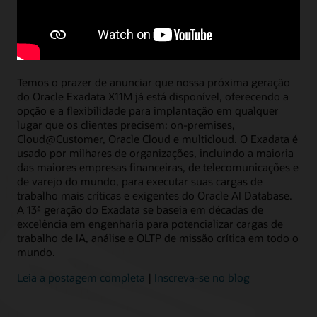
Apresentando o Exadata X11M: Arquitetura
de dados inteligente de última geração
Ashish Ray, Vice-Presidente, Gerenciamento de Produtos Exadata
Temos o prazer de anunciar que nossa próxima geração
do Oracle Exadata X11M já está disponível, oferecendo a
opção e a flexibilidade para implantação em qualquer
lugar que os clientes precisem: on-premises,
Cloud@Customer, Oracle Cloud e multicloud. O Exadata é
usado por milhares de organizações, incluindo a maioria
das maiores empresas financeiras, de telecomunicações e
de varejo do mundo, para executar suas cargas de
trabalho mais críticas e exigentes do Oracle AI Database.
A 13ª geração do Exadata se baseia em décadas de
excelência em engenharia para potencializar cargas de
trabalho de IA, análise e OLTP de missão crítica em todo o
mundo.
Leia a postagem completa
|
Inscreva-se no blog