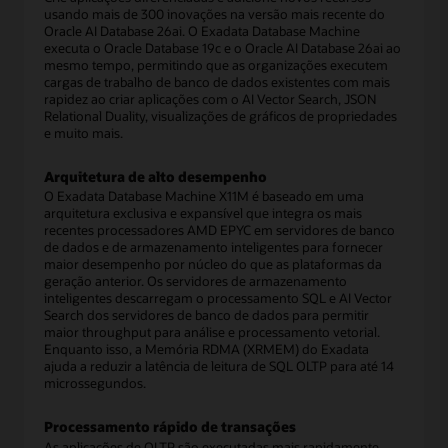
usando mais de 300 inovações na versão mais recente do
Oracle AI Database 26ai. O Exadata Database Machine
executa o Oracle Database 19c e o Oracle AI Database 26ai ao
mesmo tempo, permitindo que as organizações executem
cargas de trabalho de banco de dados existentes com mais
rapidez ao criar aplicações com o AI Vector Search, JSON
Relational Duality, visualizações de gráficos de propriedades
e muito mais.
Arquitetura de alto desempenho
O Exadata Database Machine X11M é baseado em uma
arquitetura exclusiva e expansível que integra os mais
recentes processadores AMD EPYC em servidores de banco
de dados e de armazenamento inteligentes para fornecer
maior desempenho por núcleo do que as plataformas da
geração anterior. Os servidores de armazenamento
inteligentes descarregam o processamento SQL e AI Vector
Search dos servidores de banco de dados para permitir
maior throughput para análise e processamento vetorial.
Enquanto isso, a Memória RDMA (XRMEM) do Exadata
ajuda a reduzir a latência de leitura de SQL OLTP para até 14
microssegundos.
Processamento rápido de transações
As aplicações de OLTP são executadas mais rapidamente