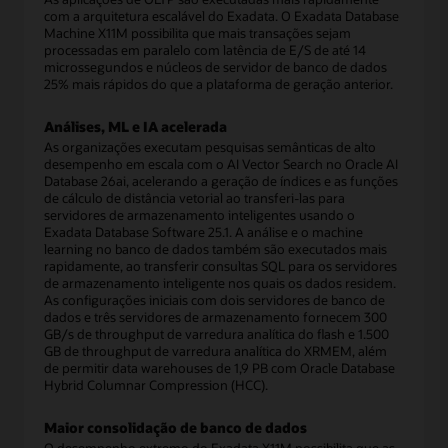
com a arquitetura escalável do Exadata. O Exadata Database
Machine X11M possibilita que mais transações sejam
processadas em paralelo com latência de E/S de até 14
microssegundos e núcleos de servidor de banco de dados
25% mais rápidos do que a plataforma de geração anterior.
Análises, ML e IA acelerada
As organizações executam pesquisas semânticas de alto
desempenho em escala com o AI Vector Search no Oracle AI
Database 26ai, acelerando a geração de índices e as funções
de cálculo de distância vetorial ao transferi-las para
servidores de armazenamento inteligentes usando o
Exadata Database Software 25.1. A análise e o machine
learning no banco de dados também são executados mais
rapidamente, ao transferir consultas SQL para os servidores
de armazenamento inteligente nos quais os dados residem.
As configurações iniciais com dois servidores de banco de
dados e três servidores de armazenamento fornecem 300
GB/s de throughput de varredura analítica do flash e 1.500
GB de throughput de varredura analítica do XRMEM, além
de permitir data warehouses de 1,9 PB com Oracle Database
Hybrid Columnar Compression (HCC).
Maior consolidação de banco de dados