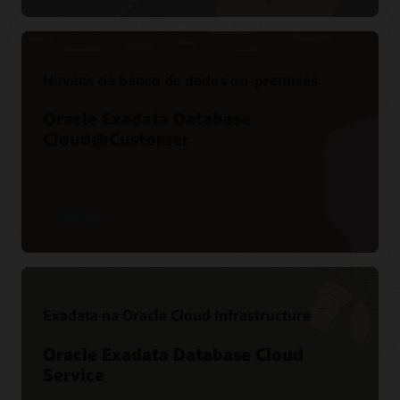
Práticas recomendadas da MAA para o Exadata
Database Machine
Nuvens de banco de dados on-premises
Oracle Exadata Database
Cloud@Customer
Saiba mais
Exadata na Oracle Cloud Infrastructure
Oracle Exadata Database Cloud
Service