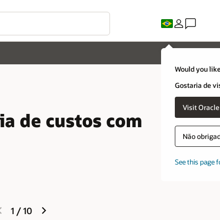
Would you like
Gostaria de vi
Visit Oracl
ia de custos com
Não obrigado
See this page f
previous
next
1
/
10
slide
slide