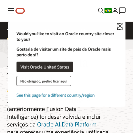
Menu
Close
Visão geral
Insight Applications
Library
Would you like to visit an Oracle country site closer
to you?
Gostaria de visitar um site de país da Oracle mais
perto de si?
Fusion AI Data
Visit Oracle United States
Platform
Não obrigado, prefiro ficar aqui
See this page for a different country/region
A Oracle Fusion AI Data Platform
(anteriormente Fusion Data
Intelligence) foi desenvolvida e inclui
serviços da
Oracle AI Data Platform
para oferecer uma experiência unificada