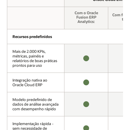
Com o Oracle
Com ferra
Fusion ERP
terce
Analytics:
Recursos predefinidos
Recursos predefinidos
Mais de 2.000 KPIs,
Mais de 2.000 KPIs,
métricas, painéis e
métricas, painéis e
relatórios de boas práticas
relatórios de boas práticas
DISPONÍVEL
N
prontos para uso
prontos para uso
D
Integração nativa ao
Integração nativa ao
Oracle Cloud ERP
Oracle Cloud ERP
DISPONÍVEL
N
D
Modelo predefinido de
Modelo predefinido de
dados de análise avançada
dados de análise avançada
com desempenho rápido
com desempenho rápido
DISPONÍVEL
N
D
Implementação rápida -
Implementação rápida -
sem necessidade de
sem necessidade de