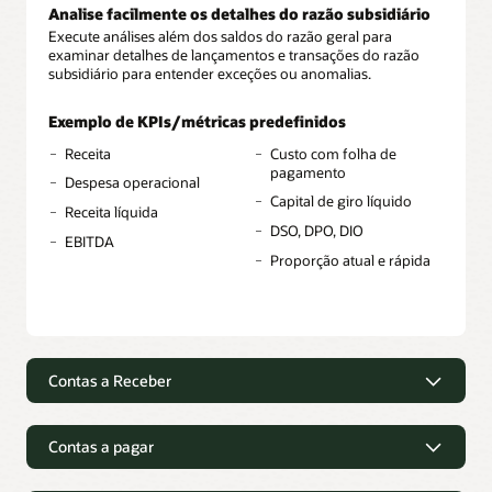
Analise facilmente os detalhes do razão subsidiário
Execute análises além dos saldos do razão geral para
examinar detalhes de lançamentos e transações do razão
subsidiário para entender exceções ou anomalias.
Exemplo de KPIs/métricas predefinidos
Receita
Custo com folha de
pagamento
Despesa operacional
Capital de giro líquido
Receita líquida
DSO, DPO, DIO
EBITDA
Proporção atual e rápida
Contas a Receber
Melhore as cobranças e o fluxo de
caixa
Contas a pagar
Analise profundamente as receitas
Maior clareza nas contas a pagar