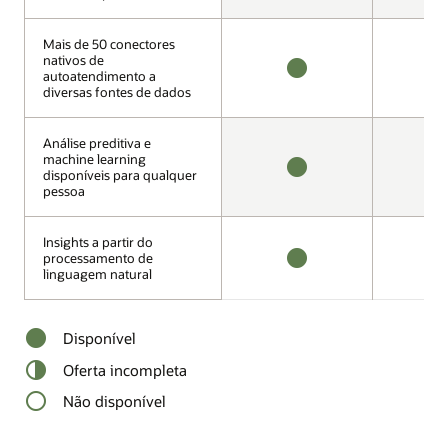
Mais de 50 conectores
Mais de 50 conectores
nativos de
nativos de
autoatendimento a
autoatendimento a
DISPONÍVEL
I
diversas fontes de dados
diversas fontes de dados
Análise preditiva e
Análise preditiva e
machine learning
machine learning
disponíveis para qualquer
disponíveis para qualquer
DISPONÍVEL
I
pessoa
pessoa
Insights a partir do
Insights a partir do
processamento de
processamento de
linguagem natural
linguagem natural
DISPONÍVEL
I
Disponível
Oferta incompleta
Não disponível