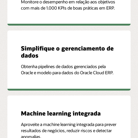
Monitore o desempenho em relação aos objetivos
expiração
portfólio de projetos
Análise de compras por
com mais de 1.000 KPIs de boas práticas em ERP.
Cláusulas do contrato
descontos, enviados,
exclusões e muito mais
Quantidade de serviços
Exemplo de KPIs/dashboards predefinidos
compartilhados
Análise do recebimento
Receita do projeto
Acumulado do início da
pela entrega, rejeição,
porcentagem da margem
devolução, avisos de
Margem do projeto
da previsão atual do
embarque, entre outros
projeto (ITD)
Custo do projeto
Simplifique o gerenciamento de
Margem EAC atual do
Custo do orçamento atual
dados
projeto (PLC)
restante do projeto com
compromissos (PLC)
Obtenha pipelines de dados gerenciados pela
Margem do orçamento
atual do projeto (ITD)
Oracle e modelo para dados do Oracle Cloud ERP.
(PLC)
Machine learning integrada
Aproveite a machine learning integrada para prever
resultados de negócios, reduzir riscos e detectar
anomalias.