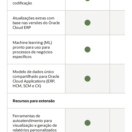
codificação
codificação
DISPONÍVEL
N
D
Atualizações extras com
Atualizações extras com
base nas versões do Oracle
base nas versões do Oracle
Cloud ERP
Cloud ERP
DISPONÍVEL
N
D
Machine learning (ML)
Machine learning (ML)
pronto para uso para
pronto para uso para
processos de negócios
processos de negócios
DISPONÍVEL
N
específicos
específicos
D
Modelo de dados único
Modelo de dados único
compartilhado para Oracle
compartilhado para Oracle
Cloud Applications (ERP,
Cloud Applications (ERP,
DISPONÍVEL
N
HCM, SCM e CX)
HCM, SCM e CX)
D
Recursos para extensão
Recursos para extensão
Ferramentas de
Ferramentas de
autoatendimento para
autoatendimento para
visualização e geração de
visualização e geração de
DISPONÍVEL
D
relatórios personalizados
relatórios personalizados