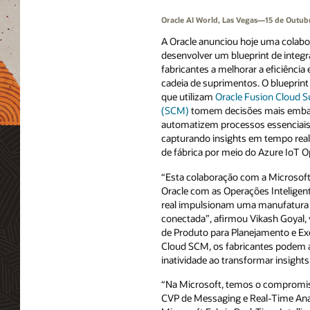
Oracle AI World, Las Vegas—15 de Outub
A Oracle anunciou hoje uma colabo
desenvolver um blueprint de integr
fabricantes a melhorar a eficiência
cadeia de suprimentos. O blueprint
que utilizam
Oracle Fusion Cloud 
(SCM)
tomem decisões mais emba
automatizem processos essenciais
capturando insights em tempo rea
de fábrica por meio do Azure IoT O
“Esta colaboração com a Microsof
Oracle com as Operações Intelige
real impulsionam uma manufatura ma
conectada”, afirmou Vikash Goyal, 
de Produto para Planejamento e Exe
Cloud SCM, os fabricantes podem au
inatividade ao transformar insight
“Na Microsoft, temos o compromisso
CVP de Messaging e Real-Time Anal