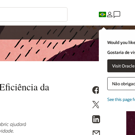
Would you like
Gostaria de vi
Visit Oracl
Eficiência da
Não obrigado
See this page f
abric ajudará
vidade.