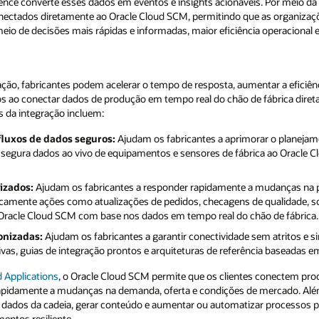
gence converte esses dados em eventos e insights acionáveis. Por meio d
nectados diretamente ao Oracle Cloud SCM, permitindo que as organizaç
eio de decisões mais rápidas e informadas, maior eficiência operacional
ção, fabricantes podem acelerar o tempo de resposta, aumentar a eficiênci
s ao conectar dados de produção em tempo real do chão de fábrica diret
s da integração incluem:
fluxos de dados seguros:
Ajudam os fabricantes a aprimorar o planejam
ma segura dados ao vivo de equipamentos e sensores de fábrica ao Oracle 
izados:
Ajudam os fabricantes a responder rapidamente a mudanças na p
icamente ações como atualizações de pedidos, checagens de qualidade, s
racle Cloud SCM com base nos dados em tempo real do chão de fábrica.
onizadas:
Ajudam os fabricantes a garantir conectividade sem atritos e si
vas, guias de integração prontos e arquiteturas de referência baseadas e
 Applications
, o Oracle Cloud SCM permite que os clientes conectem pro
apidamente a mudanças na demanda, oferta e condições de mercado. Alé
ar dados da cadeia, gerar conteúdo e aumentar ou automatizar processos 
entos resiliente.