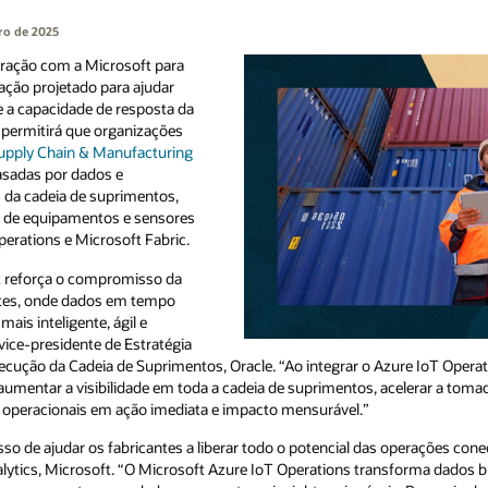
ro de 2025
ração com a Microsoft para
ação projetado para ajudar
 e a capacidade de resposta da
 permitirá que organizações
Supply Chain & Manufacturing
sadas por dados e
 da cadeia de suprimentos,
l de equipamentos e sensores
perations e Microsoft Fabric.
t reforça o compromisso da
ntes, onde dados em tempo
is inteligente, ágil e
vice-presidente de Estratégia
cução da Cadeia de Suprimentos, Oracle. “Ao integrar o Azure IoT Operati
mentar a visibilidade em toda a cadeia de suprimentos, acelerar a tomad
s operacionais em ação imediata e impacto mensurável.”
 de ajudar os fabricantes a liberar todo o potencial das operações cone
ytics, Microsoft. “O Microsoft Azure IoT Operations transforma dados b