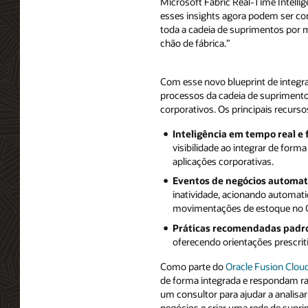
Microsoft Fabric Real-Time Intelli
esses insights agora podem ser co
toda a cadeia de suprimentos por m
chão de fábrica.”
Com esse novo blueprint de integra
processos da cadeia de suprimento
corporativos. Os principais recurso
Inteligência em tempo real e 
visibilidade ao integrar de for
aplicações corporativas.
Eventos de negócios automat
inatividade, acionando automat
movimentações de estoque no O
Práticas recomendadas padr
oferecendo orientações prescriti
Como parte do
Oracle Fusion Cloud
de forma integrada e respondam r
um consultor para ajudar a analis
negócios e criar uma rede de suprim