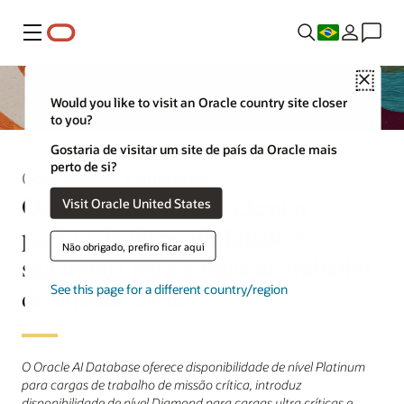
Menu
Close
Would you like to visit an Oracle country site closer
to you?
Gostaria de visitar um site de país da Oracle mais
perto de si?
Comunicado à imprensa
Oracle AI Database eleva o
Visit Oracle United States
padrão de disponibilidade e
Não obrigado, prefiro ficar aqui
segurança para cargas de trabalho
de missão crítica
See this page for a different country/region
O Oracle AI Database oferece disponibilidade de nível Platinum
para cargas de trabalho de missão crítica, introduz
disponibilidade de nível Diamond para cargas ultra críticas e