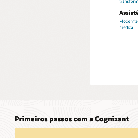
transform
Cognizant
empresas 
Assist
empresari
Modernize
médica
Primeiros passos com a Cognizant