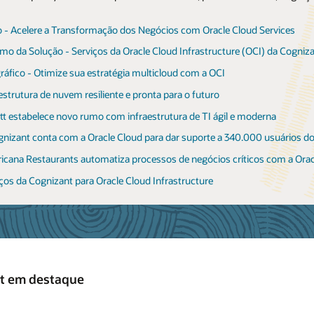
mo da Solução - Cognizant® Surface Transport Management
o - Serviços do Oracle Fusion Cloud HCM | Cognizant
o - Cognizant® Franchise Collaboration Hub
gráfico - Cognizant® Surface Transport Management
o - Acelere a Transformação dos Negócios com Oracle Cloud Services
mo da Solução - Move beyond HR transformation into a world of continu
o da Solução - A fully integrated franchise accounting hub
o - Cognizant® Healthcare in a Box
nize a área administrativa do seu transporte terrestre
o da Solução - Serviços da Oracle Cloud Infrastructure (OCI) da Cogniz
ráfico - Unlock the full potential of Oracle Fusion Cloud HCM
ráfico - Simplifique o gerenciamento de franquias
mo da Solução - Cognizant® Healthcare in a Box
sforme seus aplicativos de transporte terrestre com uma solução unifica
ráfico - Otimize sua estratégia multicloud com a OCI
gráfico - Desbloqueie o valor comercial modernizando o gerenciamento de
lucione o gerenciamento de franquias
ráfico - Taking charge of healthcare payments
estrutura de nuvem resiliente e pronta para o futuro
lsionando o RH para um futuro mais promissor
mindo o controle dos pagamentos de assistência médica
tt estabelece novo rumo com infraestrutura de TI ágil e moderna
emHealth moderniza operações na Oracle Cloud
gnizant conta com a Oracle Cloud para dar suporte a 340.000 usuários d
iços da Cognizant para Oracle Cloud HCM
icana Restaurants automatiza processos de negócios críticos com a Orac
a recorre à Oracle Cloud a fim de reprojetar os processos principais para
ços da Cognizant para Oracle Cloud Infrastructure
nt em destaque