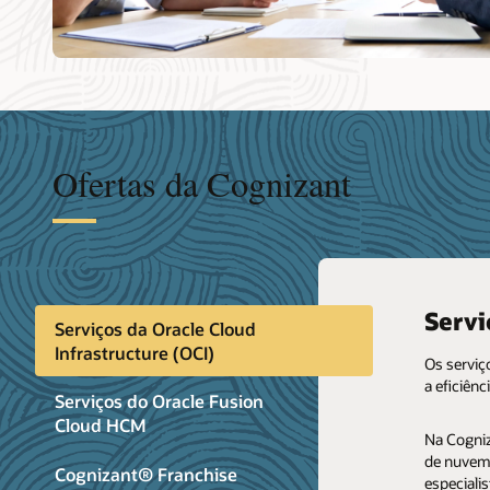
Ofertas da Cognizant
Servi
Serviços da Oracle Cloud
Infrastructure (OCI)
Os serviç
a eficiênc
Serviços do Oracle Fusion
Cloud HCM
Na Cogniz
de nuvem,
Víde
Cognizant® Franchise
especiali