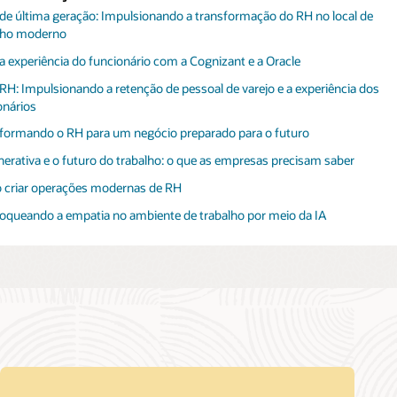
zant Vence Artificial Intelligence Excellence Awards 2022
nizant é reconhecida como líder no ISG Provider Lens™ 2023 com o
e última geração: Impulsionando a transformação do RH no local de
ório sobre o ecossistema Oracle Cloud e tecnologia
lho moderno
e e Cognizant Aceleram o Início dos Estudos em Ensaios Clínicos
 a experiência do funcionário com a Cognizant e a Oracle
 RH: Impulsionando a retenção de pessoal de varejo e a experiência dos
onários
formando o RH para um negócio preparado para o futuro
nerativa e o futuro do trabalho: o que as empresas precisam saber
criar operações modernas de RH
oqueando a empatia no ambiente de trabalho por meio da IA