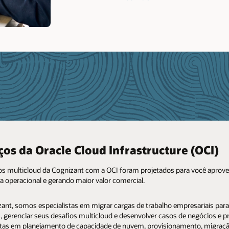
ços da Oracle Cloud Infrastructure (OCI)
os multicloud da Cognizant com a OCI foram projetados para você apro
ia operacional e gerando maior valor comercial.
ant, somos especialistas em migrar cargas de trabalho empresariais par
 gerenciar seus desafios multicloud e desenvolver casos de negócios e p
o - Cognizant® Surface Transport Management
stas em planejamento de capacidade de nuvem, provisionamento, migra