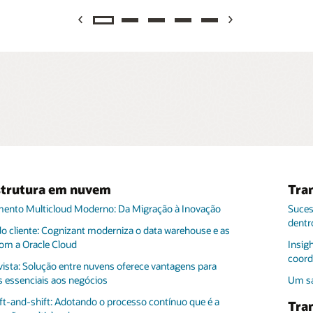
Previous
Next
strutura em nuvem
Tra
nt é Patrocinadora Premier do Oracle CloudWorld 2024
Trans
ento Multicloud Moderno: Da Migração à Inovação
Suces
Cogni
dentr
Cloud
nt é Patrocinadora Premier do Oracle AI World 2025
a Bluebolt da Cognizant gera mais de US$ 150 milhões em
A ISG
o cliente: Cognizant moderniza o data warehouse e as
 anual estimada para empresas
ecoss
com a Oracle Cloud
Insig
Cogni
m direção a um futuro melhor no SailGP
coord
Améri
nt inaugura um Laboratório Avançado de Inteligência
A Cog
vista: Solução entre nuvens oferece vantagens para
 para acelerar a pesquisa e a inovação em IA
tercei
os essenciais aos negócios
Um sa
A Cogn
usand
 Ganha Contrato de Vários Anos da National Insurance Digital
A Cog
ift-and-shift: Adotando o processo contínuo que é a
Tra