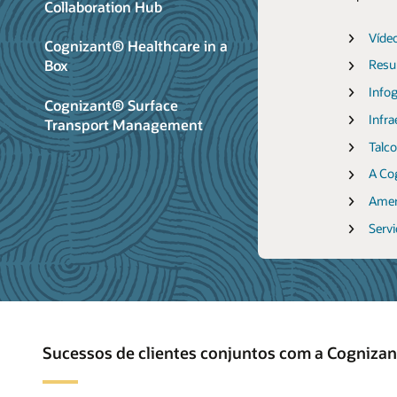
Resu
Collaboration Hub
Víde
Víde
Info
Víde
Cognizant® Healthcare in a
Resu
Resum
Víde
Moder
Box
Resum
Infog
Infog
Resu
Tran
Infog
Info
Revo
Cognizant® Surface
Infog
Infra
Transport Management
Impu
Assu
Talco
Embl
A Co
Serv
Amer
Ethar
Servi
Sucessos de clientes conjuntos com a Cogniza