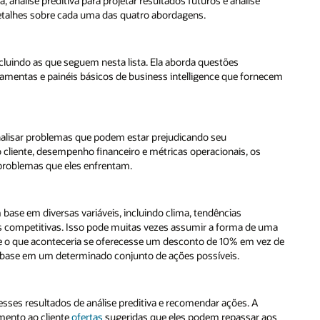
análise preditiva para projetar resultados futuros e análise
detalhes sobre cada uma das quatro abordagens.
incluindo as que seguem nesta lista. Ela aborda questões
ramentas e painéis básicos de business intelligence que fornecem
 analisar problemas que podem estar prejudicando seu
liente, desempenho financeiro e métricas operacionais, os
problemas que eles enfrentam.
m base em diversas variáveis, incluindo clima, tendências
s competitivas. Isso pode muitas vezes assumir a forma de uma
sse o que aconteceria se oferecesse um desconto de 10% em vez de
base em um determinado conjunto de ações possíveis.
ses resultados de análise preditiva e recomendar ações. A
imento ao cliente
ofertas
sugeridas que eles podem repassar aos