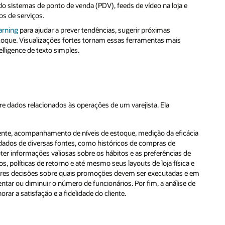
ndo sistemas de ponto de venda (PDV), feeds de vídeo na loja e
os de serviços.
arning
para ajudar a prever tendências, sugerir próximas
stoque. Visualizações fortes tornam essas ferramentas mais
elligence de texto simples.
sobre dados relacionados às operações de um varejista. Ela
liente, acompanhamento de níveis de estoque, medição da eficácia
dados de diversas fontes, como históricos de compras de
bter informações valiosas sobre os hábitos e as preferências de
, políticas de retorno e até mesmo seus layouts de loja física e
hores decisões sobre quais promoções devem ser executadas e em
ar ou diminuir o número de funcionários. Por fim, a análise de
rar a satisfação e a fidelidade do cliente.