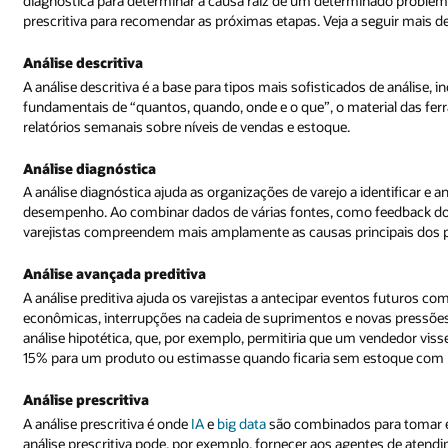
diagnóstica para determinar a causa raiz de um determinado problema, 
prescritiva para recomendar as próximas etapas. Veja a seguir mais 
Análise descritiva
A análise descritiva é a base para tipos mais sofisticados de análise, 
fundamentais de “quantos, quando, onde e o que”, o material das fer
relatórios semanais sobre níveis de vendas e estoque.
Análise diagnóstica
A análise diagnóstica ajuda as organizações de varejo a identificar e
desempenho. Ao combinar dados de várias fontes, como feedback do c
varejistas compreendem mais amplamente as causas principais dos 
Análise avançada preditiva
A análise preditiva ajuda os varejistas a antecipar eventos futuros co
econômicas, interrupções na cadeia de suprimentos e novas pressõe
análise hipotética, que, por exemplo, permitiria que um vendedor vi
15% para um produto ou estimasse quando ficaria sem estoque com 
Análise prescritiva
A análise prescritiva é onde
IA
e
big data
são combinados para tomar es
análise prescritiva pode, por exemplo, fornecer aos agentes de atend