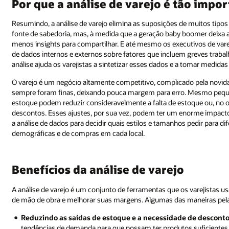
Por que a análise de varejo é tão impo
Resumindo, a análise de varejo elimina as suposições de muitos tipo
fonte de sabedoria, mas, à medida que a geração baby boomer deixa a
menos insights para compartilhar. E até mesmo os executivos de var
de dados internos e externos sobre fatores que incluem greves trabal
análise ajuda os varejistas a sintetizar esses dados e a tomar medidas
O varejo é um negócio altamente competitivo, complicado pela novidad
sempre foram finas, deixando pouca margem para erro. Mesmo peque
estoque podem reduzir consideravelmente a falta de estoque ou, no
descontos. Esses ajustes, por sua vez, podem ter um enorme impacto
a análise de dados para decidir quais estilos e tamanhos pedir para d
demográficas e de compras em cada local.
Benefícios da análise de varejo
A análise de varejo é um conjunto de ferramentas que os varejistas us
de mão de obra e melhorar suas margens. Algumas das maneiras pelas 
Reduzindo as saídas de estoque e a necessidade de descont
tendências de demanda para que possam ter produtos suficiente