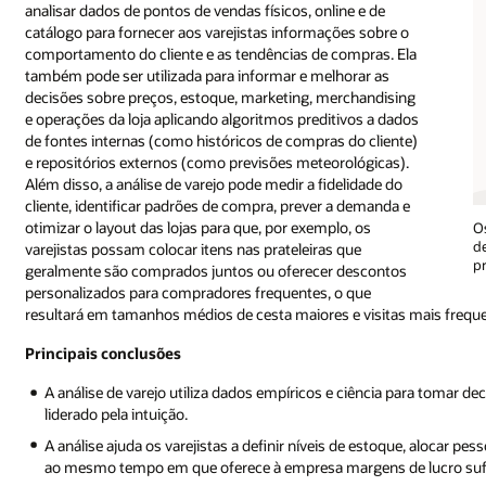
analisar dados de pontos de vendas físicos, online e de
catálogo para fornecer aos varejistas informações sobre o
comportamento do cliente e as tendências de compras. Ela
também pode ser utilizada para informar e melhorar as
decisões sobre preços, estoque, marketing, merchandising
e operações da loja aplicando algoritmos preditivos a dados
de fontes internas (como históricos de compras do cliente)
e repositórios externos (como previsões meteorológicas).
Além disso, a análise de varejo pode medir a fidelidade do
cliente, identificar padrões de compra, prever a demanda e
otimizar o layout das lojas para que, por exemplo, os
O
de
varejistas possam colocar itens nas prateleiras que
p
geralmente são comprados juntos ou oferecer descontos
personalizados para compradores frequentes, o que
resultará em tamanhos médios de cesta maiores e visitas mais frequ
Principais conclusões
A análise de varejo utiliza dados empíricos e ciência para tomar 
liderado pela intuição.
A análise ajuda os varejistas a definir níveis de estoque, alocar pe
ao mesmo tempo em que oferece à empresa margens de lucro sufic