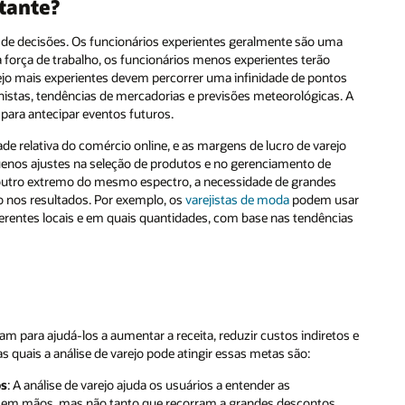
rtante?
s de decisões. Os funcionários experientes geralmente são uma
 força de trabalho, os funcionários menos experientes terão
ejo mais experientes devem percorrer uma infinidade de pontos
histas, tendências de mercadorias e previsões meteorológicas. A
 para antecipar eventos futuros.
e relativa do comércio online, e as margens de lucro de varejo
nos ajustes na seleção de produtos e no gerenciamento de
 outro extremo do mesmo espectro, a necessidade de grandes
 nos resultados. Por exemplo, os
varejistas de moda
podem usar
iferentes locais e em quais quantidades, com base nas tendências
am para ajudá-los a aumentar a receita, reduzir custos indiretos e
quais a análise de varejo pode atingir essas metas são:
os
: A análise de varejo ajuda os usuários a entender as
s em mãos, mas não tanto que recorram a grandes descontos