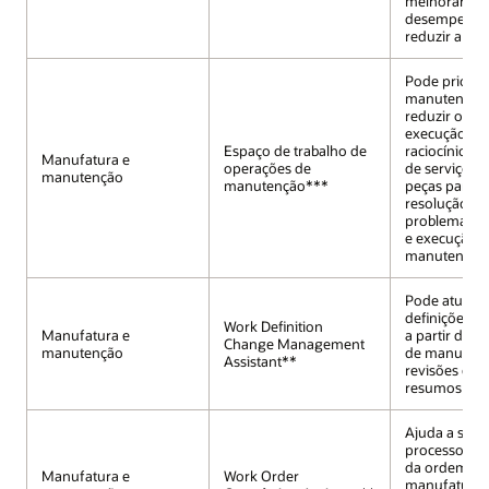
melhorar o
desempenho 
reduzir a var
Pode prioriz
manutenção 
reduzir o ris
execução e a
Espaço de trabalho de
raciocínio e
Manufatura e
operações de
de serviço, a
manutenção
manutenção***
peças para o
resolução de
problemas ma
e execução 
manutenção 
Pode atualiz
definições de
Work Definition
Manufatura e
a partir de a
Change Management
manutenção
de manufatur
Assistant**
revisões e p
resumos de 
Ajuda a simpl
processo de 
da ordem de 
Manufatura e
Work Order
manufatura 