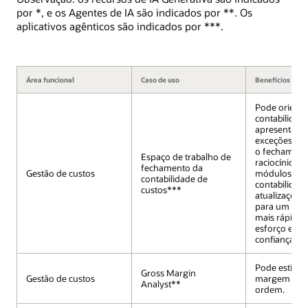
por *, e os Agentes de IA são indicados por **. Os
aplicativos agênticos são indicados por ***.
Área funcional
Caso de uso
Benefícios para
Pode orienta
contabilidad
apresentand
exceções para
o fechament
Espaço de trabalho de
raciocínio em
fechamento da
Gestão de custos
módulos, tra
contabilidade de
contabilidade
custos***
atualizações
para um fec
mais rápido
esforço e ma
confiança.
Pode estimar
Gross Margin
Gestão de custos
margem bru
Analyst**
ordem.