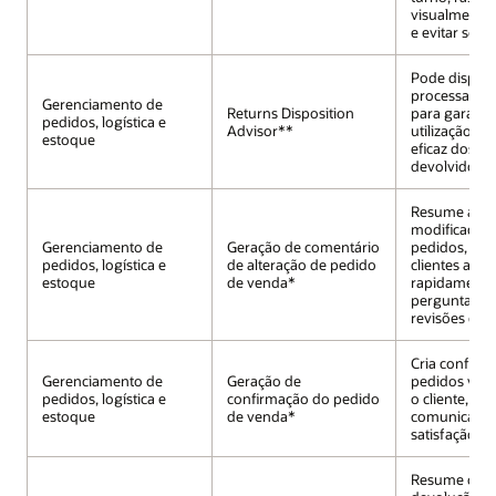
visualmente 
e evitar sobr
Pode dispor 
processar d
Gerenciamento de
Returns Disposition
para garanti
pedidos, logística e
Advisor**
utilização efi
estoque
eficaz dos at
devolvidos.
Resume as
modificações
Gerenciamento de
Geração de comentário
pedidos, aju
pedidos, logística e
de alteração de pedido
clientes a r
estoque
de venda*
rapidamente
perguntas s
revisões de 
Cria confirm
Gerenciamento de
Geração de
pedidos volt
pedidos, logística e
confirmação do pedido
o cliente, m
estoque
de venda*
comunicação
satisfação do
Resume os d