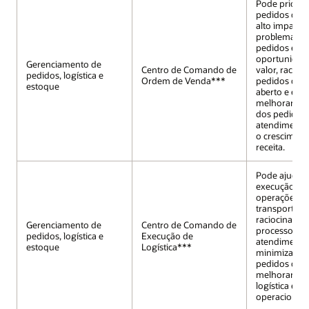
Pode prioriz
pedidos de 
alto impacto
problemas u
pedidos e
oportunidade
Gerenciamento de
Centro de Comando de
valor, racioc
pedidos, logística e
Ordem de Venda***
pedidos de 
estoque
aberto e est
melhorar a 
dos pedidos,
atendimento 
o cresciment
receita.
Pode ajudar a
execução na
operações d
transporte e 
raciocinando
Gerenciamento de
Centro de Comando de
processos de 
pedidos, logística e
Execução de
atendimento
estoque
Logística***
minimizar o 
pedidos de r
melhorar a 
logística e a 
operacional.