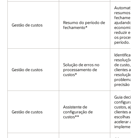
Automatiza 
resumos de
fechamento f
Resumo do período de
ajudando os 
Gestão de custos
fechamento*
economizar 
reduzir erro
os processos
período.
Identifica e 
resoluções p
Solução de erros no
de custo, aj
Gestão de custos
processamento de
clientes a ace
custos*
resolução de
problemas e
precisão fina
Guia decisõe
configuração
Assistente de
custos, ajud
Gestão de custos
configuração de
clientes a faz
custos**
escolhas inf
acelerar a
implementaç