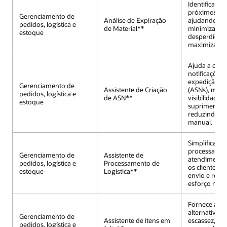
Identifica lot
próximos à e
Gerenciamento de
Análise de Expiração
ajudando os 
pedidos, logística e
de Material**
minimizar o
estoque
desperdício 
maximizar o
Ajuda a criar
notificações 
expedição a
Gerenciamento de
Assistente de Criação
(ASNs), mel
pedidos, logística e
de ASN**
visibilidade 
estoque
suprimento 
reduzindo a 
manual.
Simplifica o
processamen
Gerenciamento de
Assistente de
atendimento
pedidos, logística e
Processamento de
os clientes a 
estoque
Logística**
envio e reduz
esforço manu
Fornece anál
alternativas 
Gerenciamento de
Assistente de itens em
escassez, pe
pedidos, logística e