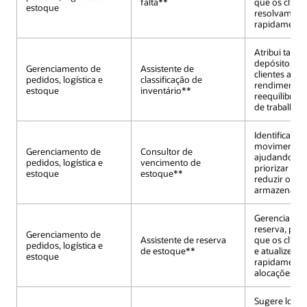
falta**
que os client
estoque
resolvam a e
rapidamente
Atribui taref
depósito, aj
Gerenciamento de
Assistente de
clientes a ot
pedidos, logística e
classificação de
rendimento 
estoque
inventário**
reequilibrar 
de trabalho.
Identifica es
movimentaçã
Gerenciamento de
Consultor de
ajudando os 
pedidos, logística e
vencimento de
priorizar a d
estoque
estoque**
reduzir os cu
armazename
Gerencia atr
reserva, per
Gerenciamento de
Assistente de reserva
que os client
pedidos, logística e
de estoque**
e atualizem
estoque
rapidamente
alocações.
Sugere locai