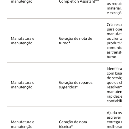
manutenção
Completion Assistant**
os requisitos
material, rec
e exceções a
Cria resumos
para operaç
manufatura,
Manufatura e
Geração de nota de
os clientes a
manutenção
turno*
produtividad
comunicação
as transferên
turno.
Identifica co
com base no 
de serviços,
Manufatura e
Geração de reparos
que os client
manutenção
sugeridos*
resolvam pr
manutenção
rapidez e
confiabilidad
Ajuda os téc
escrever ano
Manufatura e
Geração de nota
entrega estr
manutenção
técnica*
melhorando 