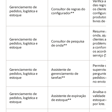
Verifica a co
das regras, 
Gerenciamento de
Consultor de regras do
os clientes a 
pedidos, logística e
configurador**
configuraçõe
estoque
produtos rob
livres de conf
Resume a ex
onda, ajuda
Gerenciamento de
clientes a re
Consultor de pesquisa
pedidos, logística e
problemas e
de onda**
estoque
a conformid
os acordos d
serviço (SLAs
Permite que 
Gerenciamento de
Assistente de
supervisores
pedidos, logística e
gerenciamento de
perguntem s
estoque
tarefas**
pedidos que 
no envio do d
Analisa o pr
Gerenciamento de
Assistente de expiração
validade res
pedidos, logística e
de estoque**
estoque con
estoque
por lote.