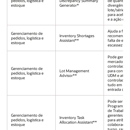
pedidos, logística e
Discrepancy Summary
de quantidad
estoque
Generator*
divergências
lote/série e a
para acelerar
e a ação do s
Ajuda a forn
Gerenciamento de
Inventory Shortages
recomendaçõ
pedidos, logística e
Assistant**
falta de esto
estoque
escassez de 
Pode gerenci
mercadorias
controladas 
Gerenciamento de
Lot Management
para conver
pedidos, logística e
Advisor**
UDM e ativi
estoque
controladas p
tudo em uma
entrada de te
Pode ser int
Programação
de Trabalho 
Gerenciamento de
gerentes de 
Inventory Task
pedidos, logística e
para atribuir 
Allocation Assistant**
estoque
colaborador
turno, rastre