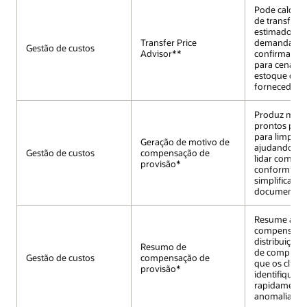
Pode calcula
de transferê
estimados s
Transfer Price
demanda, an
Gestão de custos
Advisor**
confirmação 
para cenário
estoque de e
fornecedor d
Produz moti
prontos para
para limpar 
Geração de motivo de
ajudando os 
Gestão de custos
compensação de
lidar com a
provisão*
conformidad
simplificar a
documentaç
Resume a ati
compensaçã
distribuição
Resumo de
de compra, 
Gestão de custos
compensação de
que os client
provisão*
identifiquem
rapidamente
anomalias.