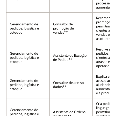
processamen
aumentar a s
Recomenda
promoções ap
Gerenciamento de
Consultor de
permitindo q
pedidos, logística e
promoção de
clientes aum
estoque
vendas**
vendas e pe
as ofertas.
Resolve exce
Gerenciamento de
pedidos, aju
Assistente de Exceção
pedidos, logística e
clientes a red
de Pedido**
estoque
atrasos e cus
operacionais
Explica as re
Gerenciamento de
acesso aos d
Consultor de acesso a
pedidos, logística e
ajudando os 
dados**
estoque
aumentar a 
e a produtiv
Cria pedidos
linguagem na
Gerenciamento de
Assistente de Ordens
permitindo q
pedidos, logística e
de Venda**
clientes aut