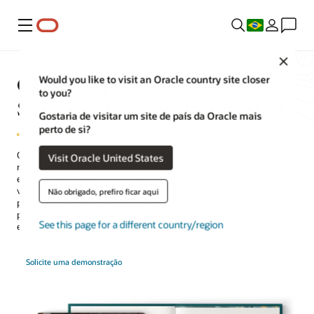
Menu
Close
Oracle AI para Cadeia de
Would you like to visit an Oracle country site closer
to you?
Suprimentos e Manufatura (SCM)
Gostaria de visitar um site de país da Oracle mais
perto de si?
Os agentes de IA da Oracle para SCM fornecem uma variedade de
Visit Oracle United States
recursos de IA tradicional e generativa para ajudar a melhorar a
eficiência operacional, automatizar transações padrão e aumentar a
visibilidade do estoque. Eles também podem ajudar a otimizar os
Não obrigado, prefiro ficar aqui
processos da cadeia de suprimentos, como a resolução de
problemas de manutenção, entrega e sustentabilidade das
See this page for a different country/region
embalagens.
Solicite uma demonstração