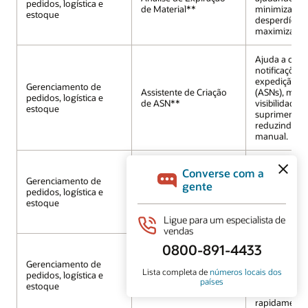
pedidos, logística e
de Material**
minimizar o
estoque
desperdício 
maximizar o
Ajuda a criar
notificações 
expedição a
Gerenciamento de
Assistente de Criação
(ASNs), mel
pedidos, logística e
de ASN**
visibilidade 
estoque
suprimento 
reduzindo a 
manual.
Simplifica o
processamen
Gerenciamento de
Assistente de
atendimento
pedidos, logística e
Processamento de
os clientes a 
estoque
Logística**
envio e reduz
esforço manu
Fornece anál
alternativas 
Gerenciamento de
Assistente de itens em
escassez, pe
pedidos, logística e
falta**
que os client
estoque
resolvam a e
rapidamente