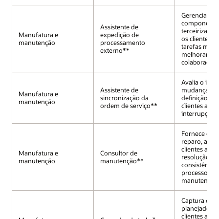
Gerencia re
componente
Assistente de
terceirizada
Manufatura e
expedição de
os clientes a
manutenção
processamento
tarefas manu
externo**
melhorar a
colaboração.
Avalia o imp
Assistente de
mudanças d
Manufatura e
sincronização da
definição, a
manutenção
ordem de serviço**
clientes a mi
interrupções 
Fornece orie
reparo, ajud
clientes a agi
Manufatura e
Consultor de
resolução e t
manutenção
manutenção**
consistência
processos d
manutenção
Captura o tr
planejado, a
clientes a ras