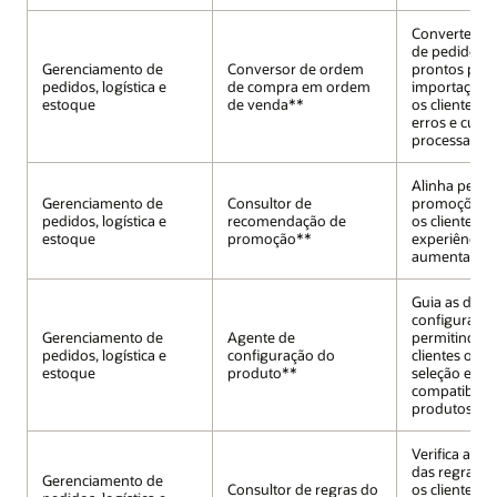
Converte do
de pedido e
Gerenciamento de
Conversor de ordem
prontos para
pedidos, logística e
de compra em ordem
importação,
estoque
de venda**
os clientes a
erros e custo
processamen
Alinha pedid
Gerenciamento de
Consultor de
promoções, 
pedidos, logística e
recomendação de
os clientes a
estoque
promoção**
experiência d
aumentar as
Guia as deci
configuração
Gerenciamento de
Agente de
permitindo q
pedidos, logística e
configuração do
clientes otim
estoque
produto**
seleção e a
compatibilid
produtos.
Verifica a co
das regras, 
Gerenciamento de
Consultor de regras do
os clientes a 